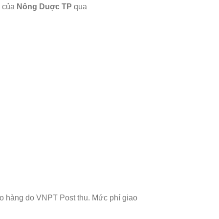
m của
Nông Duợc TP
qua
ao hàng do VNPT Post thu. Mức phí giao