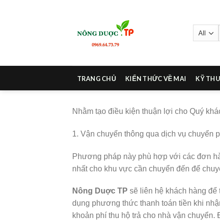
Skip
to
content
TRANG CHỦ
KIẾN THỨC VỀ MAI
KỸ THU
Nhằm tạo điều kiện thuận lợi cho Quý kh
1. Vận chuyển thông qua dịch vụ chuyển ph
Phương pháp này phù hợp với các đơn hà
nhất cho khu vực cần chuyển đến để chu
Nông Duợc TP
sẽ liên hệ khách hàng để 
dụng phương thức thanh toán tiền khi nhậ
khoản phí thu hộ trả cho nhà vận chuyển. 