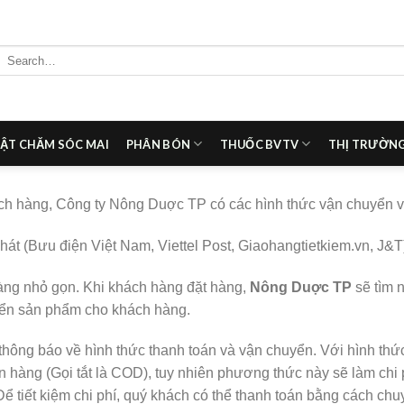
Search
for:
ẬT CHĂM SÓC MAI
PHÂN BÓN
THUỐC BVTV
THỊ TRƯỜNG
ách hàng, Công ty Nông Duợc TP có các hình thức vận chuyển v
át (Bưu điện Việt Nam, Viettel Post, Giaohangtietkiem.vn, J&T
ng nhỏ gọn. Khi khách hàng đặt hàng,
Nông Duợc TP
sẽ tìm 
yển sản phẩm cho khách hàng.
thông báo về hình thức thanh toán và vận chuyển. Với hình thứ
n hàng (Gọi tắt là COD), tuy nhiên phương thức này sẽ làm chi 
Để tiết kiệm chi phí, quý khách có thể thanh toán bằng cách c