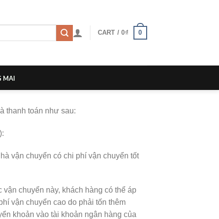
0
CART /
0
₫
 MAI
à thanh toán như sau:
):
nhà vận chuyển có chi phí vận chuyển tốt
c vận chuyển này, khách hàng có thể áp
phí vận chuyển cao do phải tốn thêm
huyển khoản vào tài khoản ngân hàng của