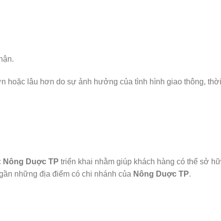
hận.
 hoặc lâu hơn do sự ảnh hưởng của tình hình giao thông, thời 
c
Nông Duợc TP
triển khai nhằm giúp khách hàng có thể sở hữ
gần những địa điểm có chi nhánh của
Nông Duợc TP
.