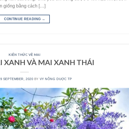
ân giống bằng cách […]
CONTINUE READING
→
KIẾN THỨC VỀ MAI
I XANH VÀ MAI XANH THÁI
29 SEPTEMBER, 2020
BY
VY NÔNG DUỢC TP