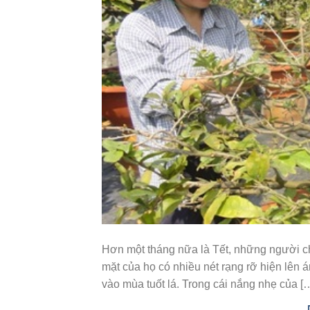
Hơn một tháng nữa là Tết, những người c
mặt của họ có nhiều nét rạng rỡ hiện lên 
vào mùa tuốt lá. Trong cái nắng nhẹ của [