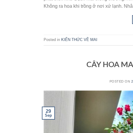
Không ra hoa khi trồng ở nơi xứ lạnh. Nh
Posted in
KIẾN THỨC VỀ MAI
CÂY HOA MA
POSTED ON
29
Sep