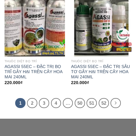
wishlist
wishlist
THUỐC DIỆT BỌ TRĨ
THUỐC DIỆT BỌ TRĨ
AGASSI 55EC – ĐẶC TRỊ BỌ
AGASSI 55EC – ĐẶC TRỊ SÂU
TRĨ GÂY HẠI TRÊN CÂY HOA
TƠ GÂY HẠI TRÊN CÂY HOA
MAI 240ML
MAI 240ML
220.000
₫
220.000
₫
1
2
3
4
…
50
51
52