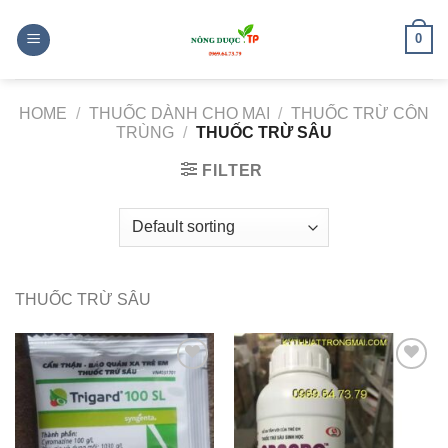
Skip
to
0
content
HOME
/
THUỐC DÀNH CHO MAI
/
THUỐC TRỪ CÔN
TRÙNG
/
THUỐC TRỪ SÂU
FILTER
THUỐC TRỪ SÂU
Add to
Add to
wishlist
wishlist