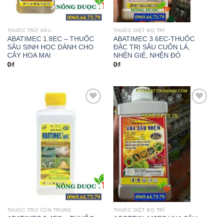
THUỐC TRỪ SÂU
THUỐC DIỆT BỌ TRĨ
ABATIMEC 1.8EC – THUỐC
ABATIMEC 3.6EC-THUỐC
SÂU SINH HỌC DÀNH CHO
ĐẶC TRỊ SÂU CUỐN LÁ,
CÂY HOA MAI
NHỆN GIÉ, NHỆN ĐỎ
0
₫
0
₫
Add to
Add to
wishlist
wishlist
THUỐC TRỪ CÔN TRÙNG
THUỐC DIỆT BỌ TRĨ