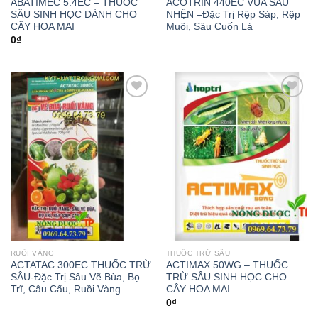
ABATIMEC 5.4EC – THUỐC
ACOTRIN 440EC VUA SÂU
SÂU SINH HỌC DÀNH CHO
NHỆN –Đặc Trị Rệp Sáp, Rệp
CÂY HOA MAI
Muội, Sâu Cuốn Lá
0
₫
Add to
Add to
wishlist
wishlist
RUỒI VÀNG
THUỐC TRỪ SÂU
ACTATAC 300EC THUỐC TRỪ
ACTIMAX 50WG – THUỐC
SÂU-Đặc Trị Sâu Vẽ Bùa, Bọ
TRỪ SÂU SINH HỌC CHO
Trĩ, Câu Cấu, Ruồi Vàng
CÂY HOA MAI
0
₫