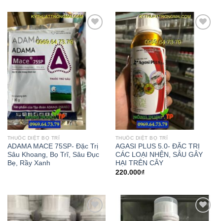
Add to
Add to
wishlist
wishlist
THUỐC DIỆT BỌ TRĨ
THUỐC DIỆT BỌ TRĨ
ADAMA MACE 75SP- Đặc Trị
AGASI PLUS 5.0- ĐẶC TRỊ
Sâu Khoang, Bọ Trĩ, Sâu Đục
CÁC LOẠI NHỆN, SÂU GÂY
Bẹ, Rầy Xanh
HẠI TRÊN CÂY
220.000
₫
Add to
Add to