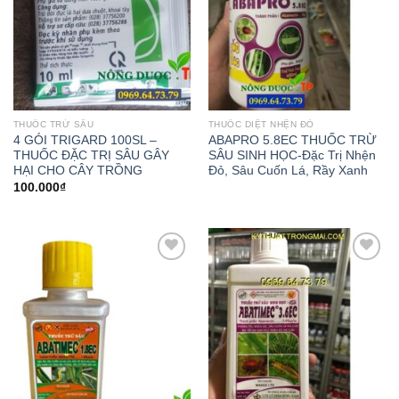
THUỐC TRỪ SÂU
THUỐC DIỆT NHỆN ĐỎ
4 GÓI TRIGARD 100SL –
ABAPRO 5.8EC THUỐC TRỪ
THUỐC ĐẶC TRỊ SÂU GÂY
SÂU SINH HỌC-Đặc Trị Nhện
HẠI CHO CÂY TRỒNG
Đỏ, Sâu Cuốn Lá, Rầy Xanh
100.000
₫
Add to
Add to
wishlist
wishlist