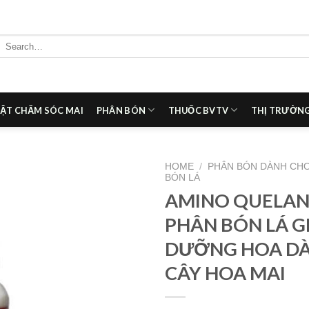
Search
for:
ẬT CHĂM SÓC MAI
PHÂN BÓN
THUỐC BVTV
THỊ TRƯỜNG
HOME
/
PHÂN BÓN DÀNH CHO
BÓN LÁ
AMINO QUELANT
Add to
wishlist
PHÂN BÓN LÁ G
DƯỠNG HOA D
CÂY HOA MAI