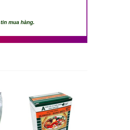
 tin mua hàng.
 to
Add to
ist
wishlist