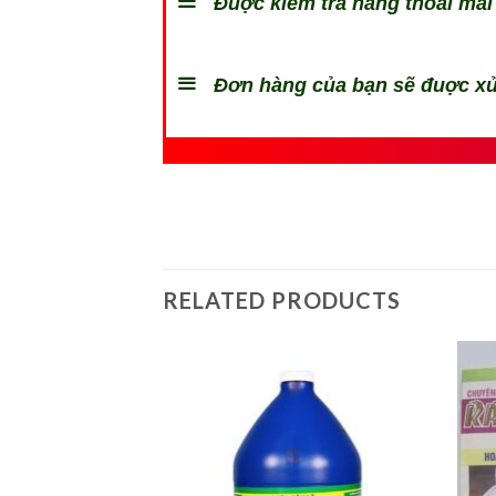
Đuợc kiểm tra hàng thoải mái 
Đơn hàng của bạn sẽ đuợc xử
RELATED PRODUCTS
Add to
Add to
wishlist
wishlist