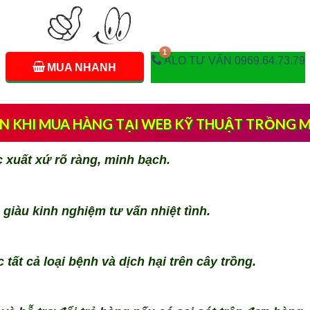
ALO TƯ VẤN 0969.64.73.79
MUA NHANH
ẠN KHI MUA HÀNG TẠI WEB KỸ THUẬT TRỒNG M
xuất xứ rõ ràng, minh bạch.
giàu kinh nghiệm tư vấn nhiệt tình.
 tất cả loại bệnh và dịch hại trên cây trồng.