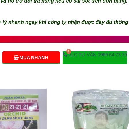
và hỗ trợ đổi trả hàng nếu có sai sót trên đơn hàng.
 lý nhanh ngay khi công ty nhận đuợc đầy đủ thông
ALO TƯ VẤN 0969.64.73.79
MUA NHANH
Add to
Add
wishlist
wishl