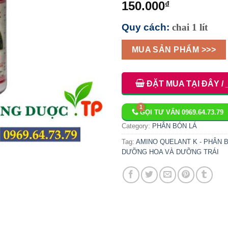
150.000
₫
Quy cách:
chai 1 lít
MUA SẢN PHẨM >>>
ĐẶT MUA TẠI ĐÂY / 
GỌI TƯ VẤN 0969.64.73.79
Category:
PHÂN BÓN LÁ
Tag:
AMINO QUELANT K - PHÂN 
DƯỠNG HOA VÀ DƯỠNG TRÁI