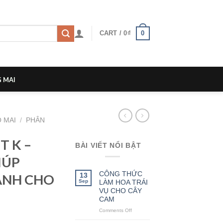
0
CART /
0
₫
 MAI
 MAI
/
PHÂN
 K –
BÀI VIẾT NỔI BẬT
IÚP
CÔNG THỨC
13
ÀNH CHO
Sep
LÀM HOA TRÁI
VỤ CHO CÂY
CAM
Comments Off
on
CÔNG