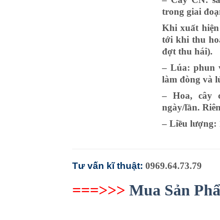
trong giai đo
Khi xuất hiện
tới khi thu h
đợt thu hái).
– Lúa: phun v
làm đòng và lú
– Hoa, cây c
ngày/lần. Riên
– Liều lượng:
Tư vấn kĩ thuật:
0969.64.73.79
===>>>
Mua Sản Ph