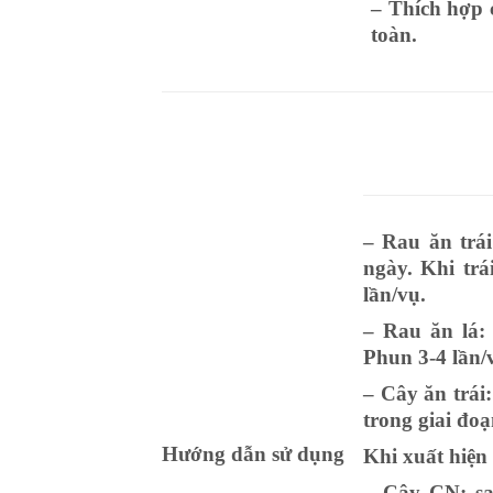
– Thích hợp c
toàn.
– Rau ăn trái
ngày. Khi trá
lần/vụ.
– Rau ăn lá: 
Phun 3-4 lần/
– Cây ăn trái
trong giai đo
Hướng dẫn sử dụng
Khi xuất hiện 
– Cây CN: sa