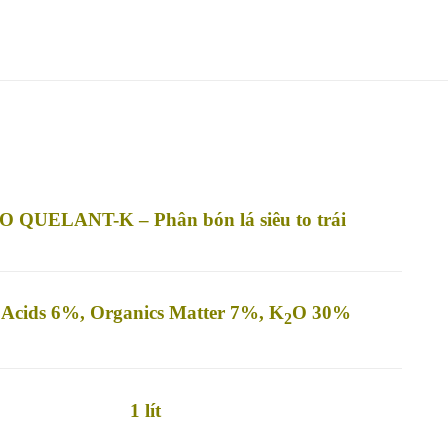
O QUELANT-K –
Phân bón lá siêu to trái
Acids 6%, Organics Matter 7%, K
O 30%
2
1 lít