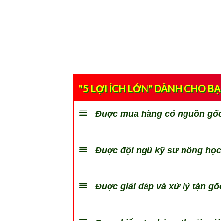
"5 LỢI ÍCH LỚN" DÀNH CHO B
Đuợc mua hàng có nguồn gốc 
Đuợc đội ngũ kỹ sư nông học 
Đuợc giải đáp và xử lý tận gốc