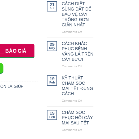
THỨC
CÁCH DIỆT
21
LÀM
Jul
SÙNG ĐẤT ĐỂ
HOA
BẢO VỆ CÂY
TRÁI
TRỒNG ĐƠN
VỤ
GIẢN NHẤT
CHO
Comments Off
CÂY
on
CAM
CÁCH
DIỆT
CÁCH KHẮC
29
SÙNG
May
PHỤC BỆNH
__ BÁO GIÁ
ĐẤT
VÀNG LÁ TRÊN
ĐỂ
CÂY BƯỞI
BẢO
Comments Off
on
VỆ
CÁCH
CÂY
KHẮC
TRỒNG
KỸ THUẬT
19
PHỤC
ĐƠN
Feb
CHĂM SÓC
BÓN LÁ GIÚP
BỆNH
GIẢN
MAI TẾT ĐÚNG
VÀNG
NHẤT
CÁCH
LÁ
Comments Off
on
TRÊN
KỸ
CÂY
THUẬT
BƯỞI
CHĂM SÓC
19
CHĂM
Feb
PHỤC HỒI CÂY
SÓC
MAI SAU TẾT
MAI
Comments Off
on
TẾT
CHĂM
ĐÚNG