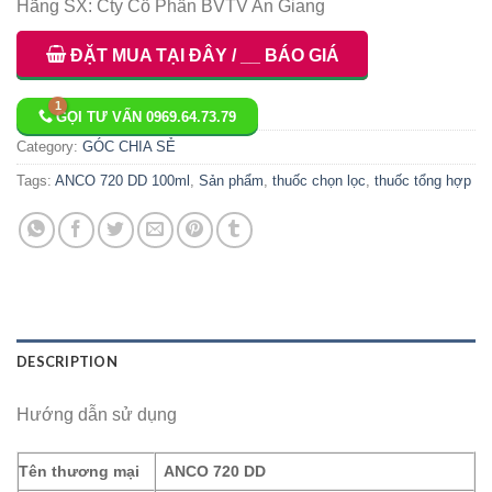
Hãng SX: Cty Cổ Phần BVTV An Giang
ĐẶT MUA TẠI ĐÂY / __ BÁO GIÁ
GỌI TƯ VẤN 0969.64.73.79
Category:
GÓC CHIA SẺ
Tags:
ANCO 720 DD 100ml
,
Sản phẩm
,
thuốc chọn lọc
,
thuốc tổng hợp
DESCRIPTION
Hướng dẫn sử dụng
Tên thương mại
ANCO 720 DD