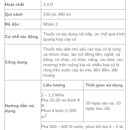
Hoạt chất
2,4 D
Qui cách
100 ml, 480 ml
Độ độc
Nhóm 2
Thuốc có tác dụng nội hấp, ức chế quá trình
Cơ chế tác động
quang hợp cây cỏ
Thuốc tiêu diệt chủ yếu các loại cỏ lá rộng
và nhóm chác, lác (cỏ đồng tiền, nghề, xà
bông, cỏ cháo, cỏ chác, năng, rau dừa, rau
Công dụng
mương) trên ruộng lúa và nhiều loại cỏ lá
rộng trên vườn cây ăn trái, đồn điền, đất
hoang
Liều lượng
Thời gian sử dụng
1 – 1,2 lit/ha
Pha 25-30 ml /bình 8
20 ngày sau sạ, 10
lit
Hướng dẫn sử
ngày sau cấy
Phun 4 bình /1.000
dụng
2
m
Pha 500 – 600 lít nước, phun khi lúa 4 – 6 lá,