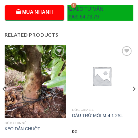
ALO TƯ VẤN
MUA NHANH
0969.64.73.79
RELATED PRODUCTS
Add to
Add to
wishlist
wishlist
GÓC CHIA SẺ
DẦU TRỪ MỐI M-4 1.2SL
GÓC CHIA SẺ
KEO DÁN CHUỘT
0
₫