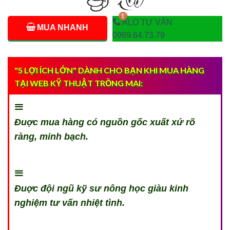
ALO TƯ VẤN
MUA NHANH
0969.64.73.79
"5 LỢI ÍCH LỚN" DÀNH CHO BẠN KHI MUA HÀNG
TẠI WEB KỸ THUẬT TRỒNG MAI:
Đuợc mua hàng có nguồn gốc xuất xứ rõ
ràng, minh bạch.
Đuợc đội ngũ kỹ sư nông học giàu kinh
nghiệm tư vấn nhiệt tình.