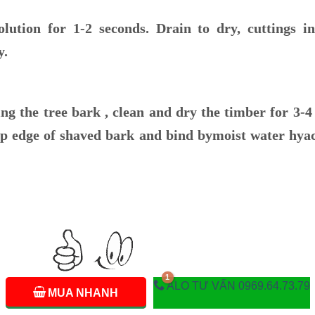
ution for 1-2 seconds. Drain to dry, cuttings i
y.
ving the tree bark , clean and dry the timber for 3-
op edge of shaved bark and bind bymoist water hyac
ALO TƯ VẤN 0969.64.73.79
MUA NHANH