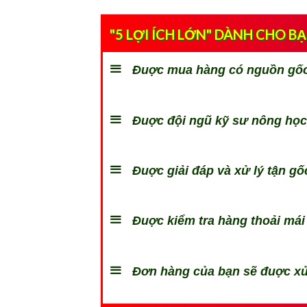
"5 LỢI ÍCH LỚN" DÀNH CHO B
Đuợc mua hàng có nguồn gốc 
Đuợc đội ngũ kỹ sư nông học 
Đuợc giải đáp và xử lý tận gốc
Đuợc kiểm tra hàng thoải mái 
Đơn hàng của bạn sẽ đuợc xử