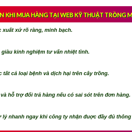
ẠN KHI MUA HÀNG TẠI WEB KỸ THUẬT TRỒNG M
xuất xứ rõ ràng, minh bạch.
giàu kinh nghiệm tư vấn nhiệt tình.
 tất cả loại bệnh và dịch hại trên cây trồng.
và hỗ trợ đổi trả hàng nếu có sai sót trên đơn hàng.
 lý nhanh ngay khi công ty nhận đuợc đầy đủ thông