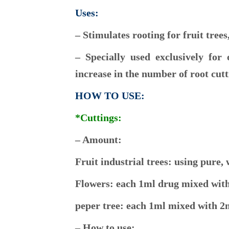
Uses:
– Stimulates rooting for fruit trees
– Specially used exclusively for
increase in the number of root cutt
HOW TO USE:
*Cuttings:
– Amount:
Fruit industrial trees: using pure, 
Flowers: each 1ml drug mixed wit
peper tree: each 1ml mixed with 2
– How to use: