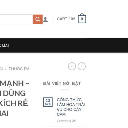
0
CART /
0
₫
 MAI
AI
/
THUỐC RA
 MẠNH –
BÀI VIẾT NỔI BẬT
N DÙNG
CÔNG THỨC
13
KÍCH RỄ
Sep
LÀM HOA TRÁI
VỤ CHO CÂY
AI
CAM
Comments Off
on
CÔNG