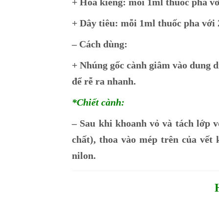
+ Hoa kiểng: mỗi 1ml thuốc pha v
+ Dây tiêu: mỗi 1ml thuốc pha với
– Cách dùng:
+ Nhúng gốc cành giâm vào dung dị
để rễ ra nhanh.
*Chiết cành:
– Sau khi khoanh vỏ và tách lớp 
chất), thoa vào mép trên của vết 
nilon.