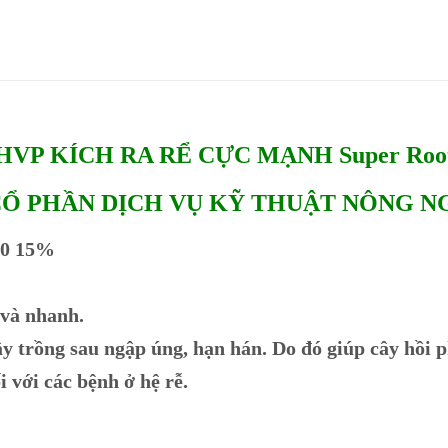
HVP KÍCH RA RỂ CỰC MẠNH Super Roo
CỔ PHẦN DỊCH VỤ KỸ THUẬT NÔNG N
20 15%
 và nhanh.
ây trồng sau ngập úng, hạn hán. Do đó giúp cây hồi 
 với các bệnh ở hệ rễ.