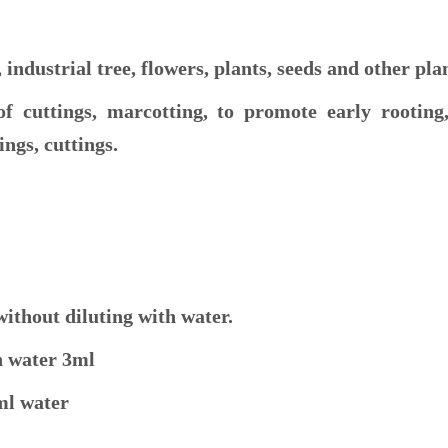
, industrial tree, flowers, plants, seeds and other pla
 of cuttings, marcotting, to promote early rooting
ings, cuttings.
without diluting with water.
h water 3ml
ml water