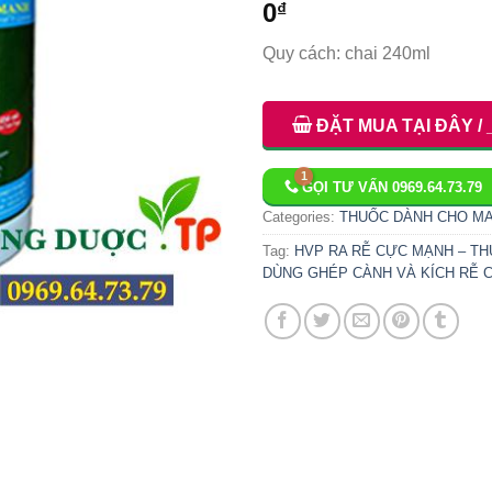
0
₫
Quy cách: chai 240ml
ĐẶT MUA TẠI ĐÂY / 
GỌI TƯ VẤN 0969.64.73.79
Categories:
THUỐC DÀNH CHO MA
Tag:
HVP RA RỄ CỰC MẠNH – T
DÙNG GHÉP CÀNH VÀ KÍCH RỄ 