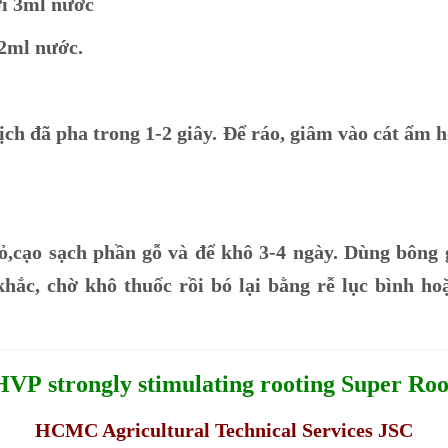
ới 3ml nước
 2ml nước.
ch đã pha trong 1-2 giây. Để ráo, giâm vào cát ẩm
vỏ,cạo sạch phần gỗ và để khô 3-4 ngày. Dùng bông
khắc, chờ khô thuốc rồi bó lại bằng rễ lục bình h
HVP
strongly
stimulating rooting Super Roo
HCMC Agricultural Technical Services JSC