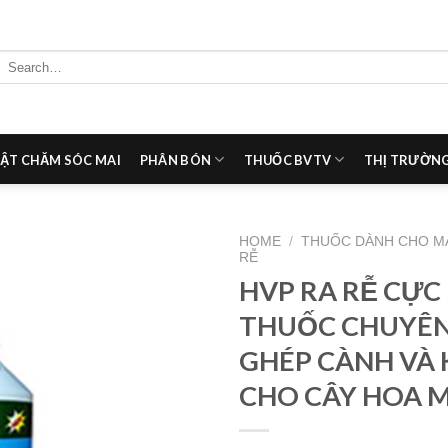
Search
for:
ẬT CHĂM SÓC MAI
PHÂN BÓN
THUỐC BVTV
THỊ TRƯỜNG
HOME
/
THUỐC DÀNH CHO M
RỄ
HVP RA RỄ CỰC
Add to
wishlist
THUỐC CHUYÊ
GHÉP CÀNH VÀ 
CHO CÂY HOA M