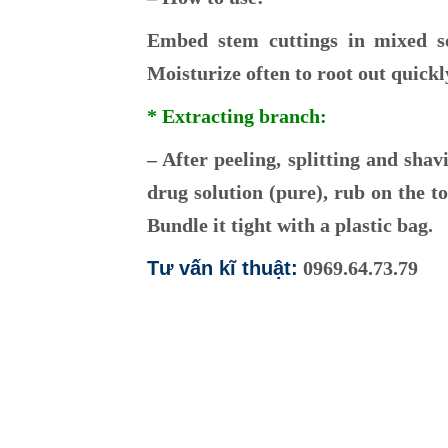
Embed stem cuttings in mixed sol
Moisturize often to root out quickl
* Extracting branch:
– After peeling, splitting and sha
drug solution (pure), rub on the t
Bundle it tight with a plastic bag.
Tư vấn kĩ thuật:
0969.64.73.79