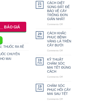
THỨC
CÁCH DIỆT
21
LÀM
Jul
SÙNG ĐẤT ĐỂ
HOA
BẢO VỆ CÂY
TRÁI
TRỒNG ĐƠN
VỤ
GIẢN NHẤT
CHO
Comments Off
CÂY
on
__ BÁO GIÁ
CAM
CÁCH
DIỆT
CÁCH KHẮC
29
SÙNG
May
PHỤC BỆNH
ĐẤT
VÀNG LÁ TRÊN
ĐỂ
CÂY BƯỞI
I
,
THUỐC RA RỄ
BẢO
Comments Off
on
VỆ
HUỐC CHUYÊN
CÁCH
CÂY
KHẮC
CHO MAI
TRỒNG
KỸ THUẬT
19
PHỤC
ĐƠN
Feb
CHĂM SÓC
BỆNH
GIẢN
MAI TẾT ĐÚNG
VÀNG
NHẤT
CÁCH
LÁ
Comments Off
on
TRÊN
KỸ
CÂY
THUẬT
BƯỞI
CHĂM SÓC
19
CHĂM
Feb
PHỤC HỒI CÂY
SÓC
MAI SAU TẾT
MAI
Comments Off
on
TẾT
CHĂM
ĐÚNG