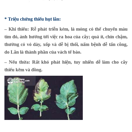
* Triệu chứng thiếu hụt lân:
– Khi thiếu: Rễ phát triễn kém, lá mỏng có thể chuyển màu
tím đỏ, ảnh hưởng tới việc ra hoa của cây; quả ít, chín chậm,
thường có vỏ dày, xốp và dễ bị thối, nấm bệnh dễ tấn công,
do Lân là thành phần của vách tế bào.
– Nếu thừa: Rất khó phát hiện, tuy nhiên dễ làm cho cây
thiếu kẽm và đồng.