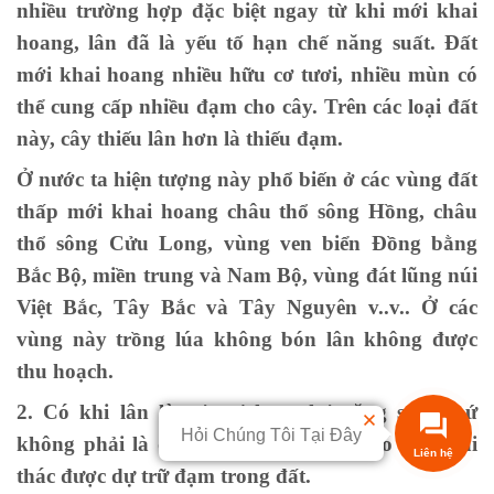
nhiều trường hợp đặc biệt ngay từ khi mới khai
hoang, lân đã là yếu tố hạn chế năng suất. Đất
mới khai hoang nhiều hữu cơ tươi, nhiều mùn có
thể cung cấp nhiều đạm cho cây. Trên các loại đất
này, cây thiếu lân hơn là thiếu đạm.
Ở nước ta hiện tượng này phổ biến ở các vùng đất
thấp mới khai hoang châu thổ sông Hồng, châu
thổ sông Cửu Long, vùng ven biển Đồng bằng
Bắc Bộ, miền trung và Nam Bộ, vùng đát lũng núi
Việt Bắc, Tây Bắc và Tây Nguyên v..v.. Ở các
vùng này trồng lúa không bón lân không được
thu hoạch.
2. Có khi lân là yếu tố hạn chế năng suất chứ
Hỏi Chúng Tôi Tại Đây
không phải là đạm. Bón đủ lân mới có thể khai
thác được dự trữ đạm trong đất.