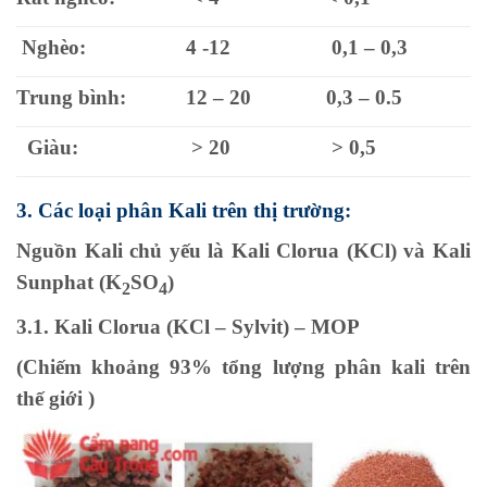
Nghèo:
4 -12
0,1 – 0,3
Trung bình:
12 – 20
0,3 – 0.5
Giàu:
> 20
> 0,5
3. Các loại phân Kali trên thị trường:
Nguồn Kali chủ yếu là Kali Clorua (KCl) và Kali
Sunphat (K
SO
)
2
4
3.1. Kali Clorua (KCl – Sylvit) – MOP
(Chiếm khoảng 93% tổng lượng phân kali trên
thế giới )