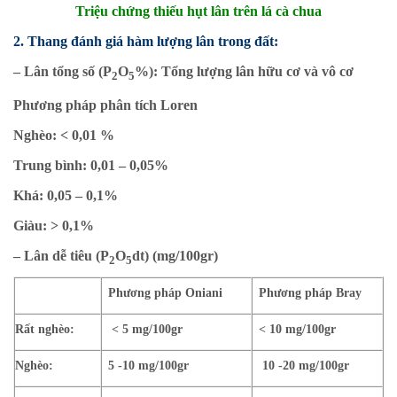
Triệu chứng thiếu hụt lân trên lá cà chua
2. Thang đánh giá hàm lượng lân trong đất:
– Lân tổng số (P
O
%): Tổng lượng lân hữu cơ và vô cơ
2
5
Phương pháp phân tích Loren
Nghèo: < 0,01 %
Trung bình: 0,01 – 0,05%
Khá: 0,05 – 0,1%
Giàu: > 0,1%
– Lân dễ tiêu (P
O
dt) (mg/100gr)
2
5
Phương pháp Oniani
Phương pháp Bray
Rất nghèo:
< 5 mg/100gr
< 10 mg/100gr
Nghèo:
5 -10 mg/100gr
10 -20 mg/100gr