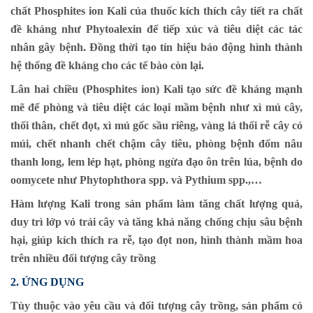
chất Phosphites ion Kali của thuốc kích thích cây tiết ra chất
đề kháng như Phytoalexin để tiếp xúc và tiêu diệt các tác
nhân gây bệnh. Đồng thời tạo tín hiệu báo động hình thành
hệ thống đề kháng cho các tế bào còn lại.
Lân hai chiều (Phosphites ion) Kali tạo sức đề kháng mạnh
mẽ để phòng và tiêu diệt các loại mầm bệnh như xì mủ cây,
thối thân, chết đọt, xì mủ gốc sầu riêng, vàng lá thối rễ cây có
múi, chết nhanh chết chậm cây tiêu, phòng bệnh đốm nâu
thanh long, lem lép hạt, phòng ngừa đạo ôn trên lúa, bệnh do
oomycete như Phytophthora spp. và Pythium spp.,…
Hàm lượng Kali trong sản phẩm làm tăng chất lượng quả,
duy trì lớp vỏ trái cây và tăng khả năng chống chịu sâu bệnh
hại, giúp kích thích ra rễ, tạo đọt non, hình thành mầm hoa
trên nhiều đối tượng cây trồng
2. ỨNG DỤNG
Tùy thuộc vào yêu cầu và đối tượng cây trồng, sản phẩm có