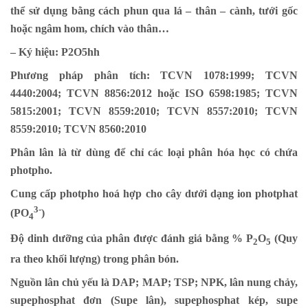
thể sử dụng bằng cách phun qua lá – thân – cành, tưới gốc
hoặc ngâm hom, chích vào thân…
–
Ký hiệu: P2O5hh
Phương pháp phân tích: TCVN 1078:1999; TCVN
4440:2004; TCVN 8856:2012 hoặc ISO 6598:1985; TCVN
5815:2001; TCVN 8559:2010; TCVN 8557:2010; TCVN
8559:2010; TCVN 8560:2010
Phân lân là từ dùng để chỉ các loại phân hóa học có chứa
photpho.
Cung cấp photpho hoá hợp cho cây dưới dạng ion photphat
3-
(PO
)
4
Độ dinh dưỡng của phân được đánh giá bằng % P
O
(Quy
2
5
ra theo khối lượng) trong phân bón.
Nguồn lân chủ yếu là DAP; MAP; TSP; NPK, lân nung chảy,
supephosphat đơn (Supe lân), supephosphat kép, supe