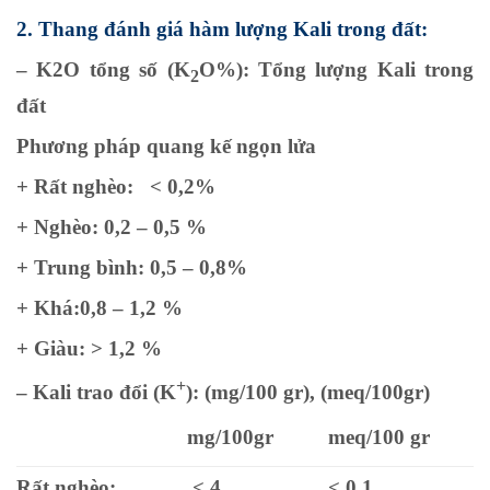
2. Thang đánh giá hàm lượng Kali trong đất:
– K2O tổng số (K
O%): Tổng lượng Kali trong
2
đất
Phương pháp quang kế ngọn lửa
+ Rất nghèo: < 0,2%
+ Nghèo: 0,2 – 0,5 %
+ Trung bình: 0,5 – 0,8%
+ Khá:0,8 – 1,2 %
+ Giàu: > 1,2 %
+
– Kali trao đổi (K
): (mg/100 gr), (meq/100gr)
mg/100gr
meq/100 gr
Rất nghèo:
< 4
< 0,1