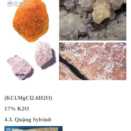
(KCl.MgCl2.6H2O)
17% K2O
4.3. Quặng Sylvinit