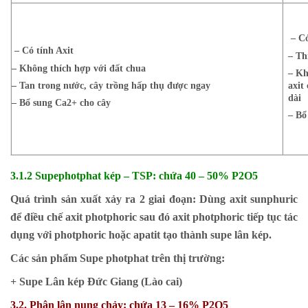
– Có
– Có tính Axit
– Th
– Không thích hợp với đất chua
– Kh
– Tan trong nước, cây trồng hấp thụ được ngay
axit
dài
– Bổ sung Ca2+ cho cây
– Bổ
3.1.2 Supephotphat kép – TSP: chứa 40 – 50% P2O5
Quá trình sản xuất xảy ra 2 giai đoạn: Dùng axit sunphuric
để điều chế axit photphoric sau đó axit photphoric tiếp tục tác
dụng với photphoric hoặc apatit tạo thành supe lân kép.
Các sản phẩm Supe photphat trên thị trường:
+ Supe Lân kép Đức Giang (Lào cai)
3.2. Phân lân nung chảy: chứa 13 – 16% P2O5