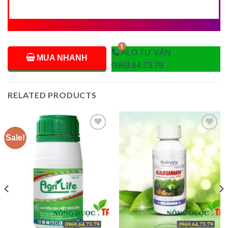
ALO TƯ VẤN
MUA NHANH
0969.64.73.79
RELATED PRODUCTS
Sale!
Add to
Add to
wishlist
wishlist