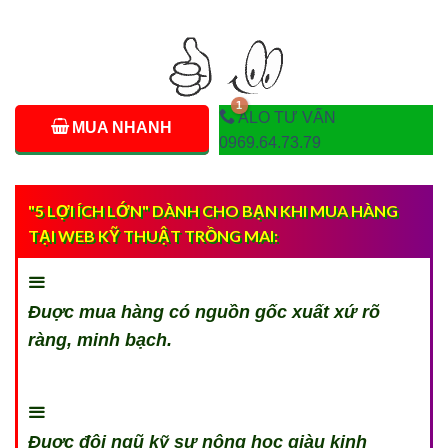
ALO TƯ VẤN
MUA NHANH
0969.64.73.79
"5 LỢI ÍCH LỚN" DÀNH CHO BẠN KHI MUA HÀNG
TẠI WEB KỸ THUẬT TRỒNG MAI:
Đuợc mua hàng có nguồn gốc xuất xứ rõ
ràng, minh bạch.
Đuợc đội ngũ kỹ sư nông học giàu kinh