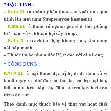
* ĐẶC TÍNH :
–
Kata 2L
có thành phần được sản xuất qua quá
trình lên men nấm Streptomyces kasuaensis.
–
Kata 2L
là thuốc có nguồn gốc sinh học phòng
trừ nấm và vi khuẩn hại cây trồng.
–
Kata 2L
có cách tác động kháng sinh, khả năng
nội hấp mạnh.
– Thuốc thuộc nhóm độc IV, ít độc với cá và ong.
* CÔNG DỤNG :
KATA 2L
là loại thuốc đặc trị bệnh do nấm và vi
khuẩn gây ra như đạo ôn, bạc lá, lem lép hạt lúa,
thối nhũn trên bắp cải, đốm lá trên lạc, loét trái
trên cây cam.
Theo danh mục thuốc bảo vệ thực vật hoạt chất