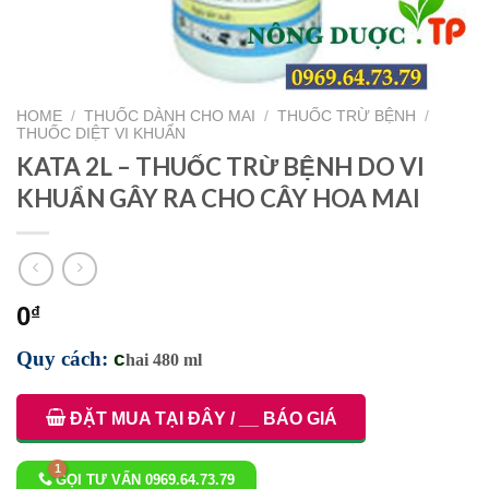
HOME
/
THUỐC DÀNH CHO MAI
/
THUỐC TRỪ BỆNH
/
THUỐC DIỆT VI KHUẨN
KATA 2L – THUỐC TRỪ BỆNH DO VI
KHUẨN GÂY RA CHO CÂY HOA MAI
0
₫
Quy cách:
c
hai 480 ml
ĐẶT MUA TẠI ĐÂY / __ BÁO GIÁ
GỌI TƯ VẤN 0969.64.73.79