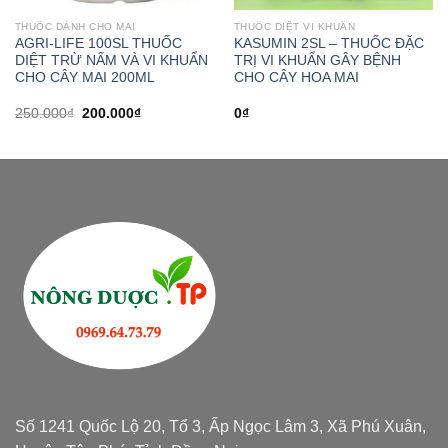
THUỐC DÀNH CHO MAI
THUỐC DIỆT VI KHUẨN
AGRI-LIFE 100SL THUỐC
KASUMIN 2SL – THUỐC ĐẶC
DIỆT TRỪ NẤM VÀ VI KHUẨN
TRỊ VI KHUẨN GÂY BỆNH
CHO CÂY MAI 200ML
CHO CÂY HOA MAI
250.000
₫
200.000
₫
0
₫
Số 1241 Quốc Lộ 20, Tổ 3, Ấp Ngọc Lâm 3, Xã Phú Xuân,