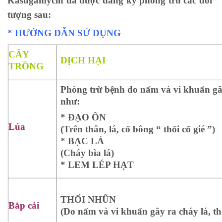
Kasugamycin đã được đăng ký phòng trừ các đối
tượng sau:
* HƯỚNG DẪN SỬ DỤNG
CÂY
DỊCH HẠI
TRỒNG
Phòng trừ bệnh do nấm và vi khuẩn gâ
như:
* ĐẠO ÔN
Lúa
(Trên thân, lá, cổ bông “ thối cổ gié ”)
* BẠC LÁ
(Cháy bìa lá)
* LEM LÉP HẠT
THỐI NHŨN
Bắp cải
(Do nấm và vi khuẩn gây ra cháy lá, th