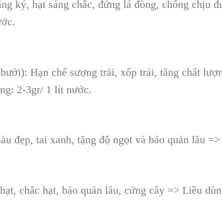
ng ký, hạt sáng chắc, đứng lá đòng, chống chịu đ
ước.
bưởi): Hạn chế sượng trái, xốp trái, tăng chất lư
ng: 2-3gr/ 1 lít nước.
u đẹp, tai xanh, tặng độ ngọt và bảo quản lâu => 
ạt, chắc hạt, bảo quản lâu, cứng cây => Liều dùng