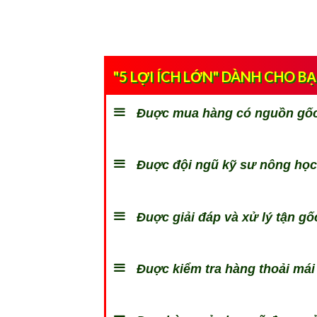
"5 LỢI ÍCH LỚN" DÀNH CHO B
Đuợc mua hàng có nguồn gốc 
Đuợc đội ngũ kỹ sư nông học 
Đuợc giải đáp và xử lý tận gốc
Đuợc kiểm tra hàng thoải mái 