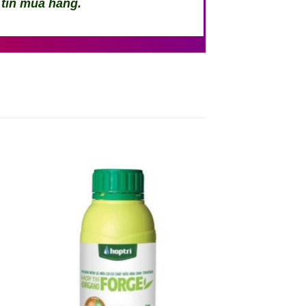
 tin mua hàng.
 to
Add to
ist
wishlist