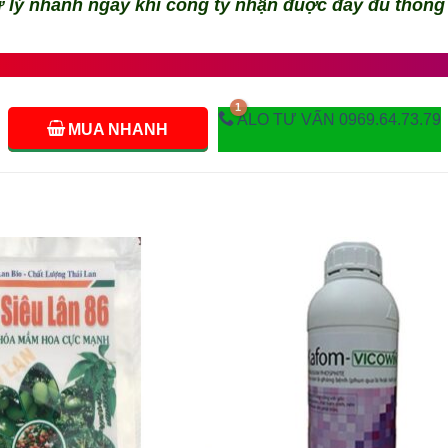
 lý nhanh ngay khi công ty nhận đuợc đầy đủ thông
ALO TƯ VẤN 0969.64.73.79
MUA NHANH
Add to
Add
wishlist
wishl