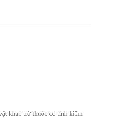
SÓC
CÁCH
PHỤC
HỒI
CÂY
MAI
SAU
TẾT
ật khác trừ thuốc có tính kiềm