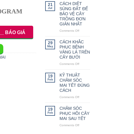
THỨC
CÁCH DIỆT
21
LÀM
Jul
SÙNG ĐẤT ĐỂ
00GRAM
HOA
BẢO VỆ CÂY
TRÁI
TRỒNG ĐƠN
VỤ
GIẢN NHẤT
CHO
Comments Off
CÂY
on
__ BÁO GIÁ
CAM
CÁCH
DIỆT
CÁCH KHẮC
29
SÙNG
May
PHỤC BỆNH
ĐẤT
VÀNG LÁ TRÊN
ĐỂ
CÂY BƯỞI
MAI
BẢO
Comments Off
on
VỆ
CÁCH
CÂY
KHẮC
TRỒNG
KỸ THUẬT
19
PHỤC
ĐƠN
Feb
CHĂM SÓC
BỆNH
GIẢN
MAI TẾT ĐÚNG
VÀNG
NHẤT
CÁCH
LÁ
Comments Off
on
TRÊN
KỸ
CÂY
THUẬT
BƯỞI
CHĂM SÓC
19
CHĂM
Feb
PHỤC HỒI CÂY
SÓC
MAI SAU TẾT
MAI
Comments Off
on
TẾT
CHĂM
ĐÚNG