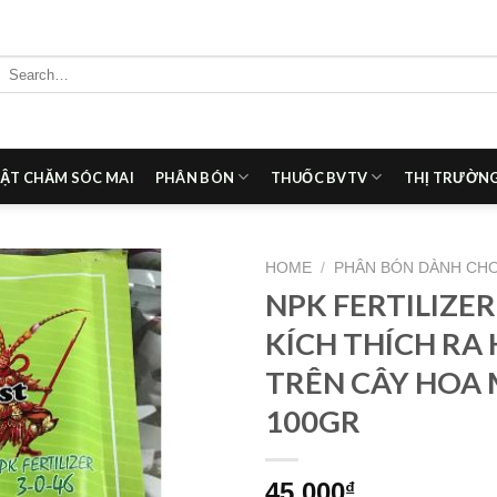
Search
for:
ẬT CHĂM SÓC MAI
PHÂN BÓN
THUỐC BVTV
THỊ TRƯỜNG
HOME
/
PHÂN BÓN DÀNH CHO
NPK FERTILIZER 
Add to
KÍCH THÍCH RA
wishlist
TRÊN CÂY HOA 
100GR
45.000
₫