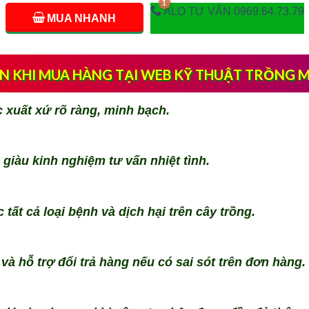
ALO TƯ VẤN 0969.64.73.79
MUA NHANH
ẠN KHI MUA HÀNG TẠI WEB KỸ THUẬT TRỒNG M
xuất xứ rõ ràng, minh bạch.
giàu kinh nghiệm tư vấn nhiệt tình.
 tất cả loại bệnh và dịch hại trên cây trồng.
và hỗ trợ đổi trả hàng nếu có sai sót trên đơn hàng.