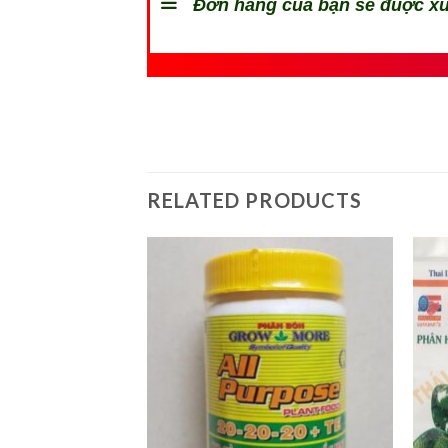
Đơn hàng của bạn sẽ đuợc xử
RELATED PRODUCTS
Add to
Add to
wishlist
wishlist