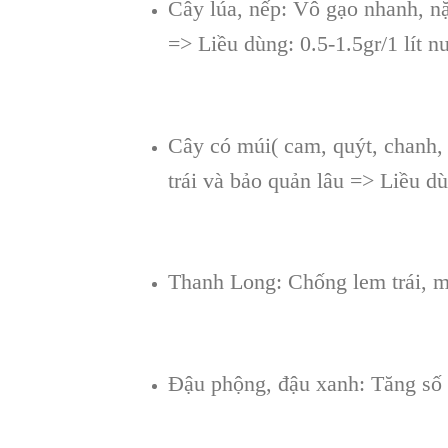
Cây lúa, nếp: Vô gạo nhanh, nặ
=> Liều dùng: 0.5-1.5gr/1 lít n
Cây có múi( cam, quýt, chanh, 
trái và bảo quản lâu => Liều dù
Thanh Long: Chống lem trái, mà
Đậu phộng, đậu xanh: Tăng số h