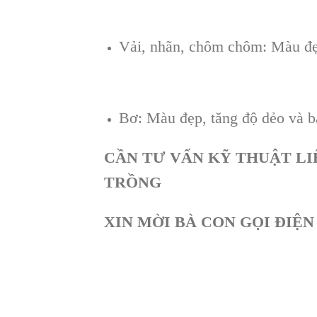
Vải, nhãn, chôm chôm: Màu đẹp,
Bơ: Màu đẹp, tăng độ dẻo và bả
CẦN TƯ VẤN KỸ THUẬT LI
TRỒNG
XIN MỜI BÀ CON GỌI ĐIỆN T