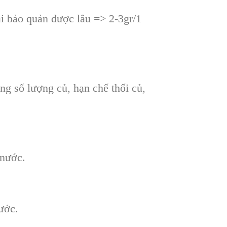
ái bảo quản được lâu => 2-3gr/1
ăng số lượng củ, hạn chế thối củ,
 nước.
nước.