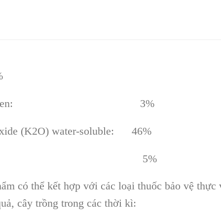
%
trogen: 3%
O) water-soluble: 46%
A: 5%
m có thể kết hợp với các loại thuốc bảo vệ thực v
ả, cây trồng trong các thời kì: