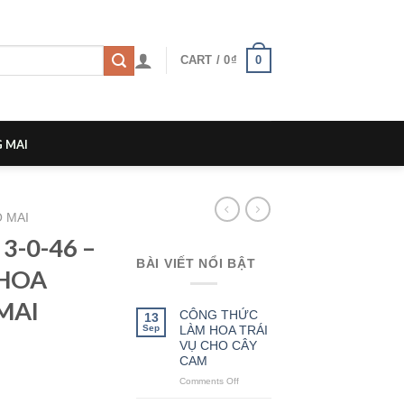
0
CART /
0
₫
 MAI
 MAI
3-0-46 –
BÀI VIẾT NỔI BẬT
 HOA
MAI
CÔNG THỨC
13
Sep
LÀM HOA TRÁI
VỤ CHO CÂY
CAM
Comments Off
on
CÔNG