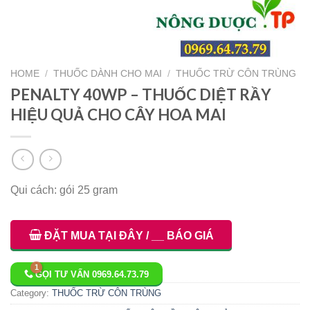
HOME
/
THUỐC DÀNH CHO MAI
/
THUỐC TRỪ CÔN TRÙNG
PENALTY 40WP – THUỐC DIỆT RẦY
HIỆU QUẢ CHO CÂY HOA MAI
Qui cách: gói 25 gram
ĐẶT MUA TẠI ĐÂY / __ BÁO GIÁ
GỌI TƯ VẤN 0969.64.73.79
Category:
THUỐC TRỪ CÔN TRÙNG