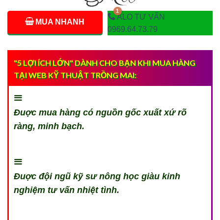
ALO TƯ VẤN
MUA NHANH
0969.64.73.79
"5 LỢI ÍCH LỚN" DÀNH CHO BẠN KHI MUA HÀNG
TẠI WEB KỸ THUẬT TRỒNG MAI:
Đuợc mua hàng có nguồn gốc xuất xứ rõ
ràng, minh bạch.
Đuợc đội ngũ kỹ sư nông học giàu kinh
nghiệm tư vấn nhiệt tình.