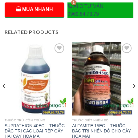
ALO TƯ VẤN
MUA NHANH
0969.64.73.79
RELATED PRODUCTS
Add to
Add to
wishlist
wishlist
THUỐC TRỪ CÔN TRÙNG
THUỐC DIỆT NHỆN ĐỎ
SUPRATHION 40EC – THUỐC
ALFAMITE 15EC – THUỐC
ĐẶC TRỊ CÁC LOẠI RỆP GÂY
ĐẶC TRỊ NHỆN ĐỎ CHO CÂY
HẠI CÂY HOA MAI
HOA MAI