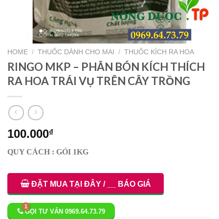
HOME
/
THUỐC DÀNH CHO MAI
/
THUỐC KÍCH RA HOA
RINGO MKP – PHÂN BÓN KÍCH THÍCH
RA HOA TRÁI VỤ TRÊN CÂY TRỒNG
100.000
₫
QUY CÁCH : GÓI 1KG
ĐẶT MUA TẠI ĐÂY / __ BÁO GIÁ
GỌI TƯ VẤN 0969.64.73.79