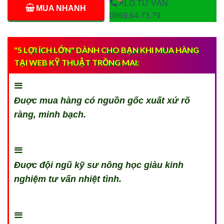
ALO TƯ VẤN
MUA NHANH
0969.64.73.79
"5 LỢI ÍCH LỚN" DÀNH CHO BẠN KHI MUA HÀNG
TẠI WEB KỸ THUẬT TRỒNG MAI:
Đuợc mua hàng có nguồn gốc xuất xứ rõ
ràng, minh bạch.
Đuợc đội ngũ kỹ sư nông học giàu kinh
nghiệm tư vấn nhiệt tình.