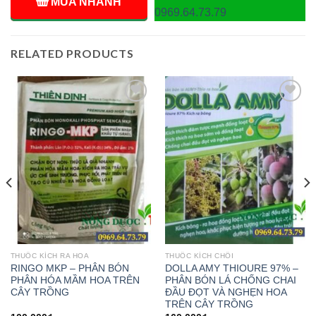
MUA NHANH
0969.64.73.79
RELATED PRODUCTS
Add to
Add to
wishlist
wishlist
THUỐC KÍCH RA HOA
THUỐC KÍCH CHỒI
RINGO MKP – PHÂN BÓN
DOLLA AMY THIOURE 97% –
PHÂN HÓA MẦM HOA TRÊN
PHÂN BÓN LÁ CHỐNG CHAI
CÂY TRỒNG
ĐẦU ĐỌT VÀ NGHẸN HOA
TRÊN CÂY TRỒNG