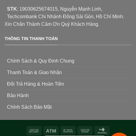
STK
:
19030625674015
, Nguyễn Mạnh Linh,
Techcombank Chi Nhánh Đông Sài Gòn, Hồ Chí Minh.
Xin Chân Thành Cảm Ơn Quý Khách Hàng.
THÔNG TIN THANH TOÁN
Chính Sách & Quy Định Chung
Thanh Toán & Giao Nhận
Đổi Trả Hàng & Hoàn Tiền
Bảo Hành
Chính Sách Bảo Mật