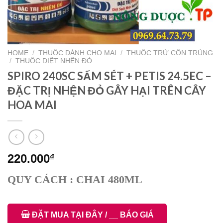
HOME
/
THUỐC DÀNH CHO MAI
/
THUỐC TRỪ CÔN TRÙNG
/
THUỐC DIỆT NHỆN ĐỎ
SPIRO 240SC SẤM SÉT + PETIS 24.5EC –
ĐẶC TRỊ NHỆN ĐỎ GÂY HẠI TRÊN CÂY
HOA MAI
220.000
₫
QUY CÁCH : CHAI 480ML
ĐẶT MUA TẠI ĐÂY / __ BÁO GIÁ