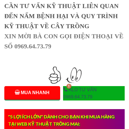
CẦN TƯ VẤN KỸ THUẬT LIÊN QUAN
ĐẾN NẤM BỆNH HẠI VÀ QUY TRÌNH
KỸ THUẬT VỀ CÂY TRỒNG
XIN MỜI BÀ CON GỌI ĐIỆN THOẠI VỀ
SỐ 0969.64.73.79
ALO TƯ VẤN
MUA NHANH
0969.64.73.79
"5 LỢI ÍCH LỚN" DÀNH CHO BẠN KHI MUA HÀNG
TẠI WEB KỸ THUẬT TRỒNG MAI: