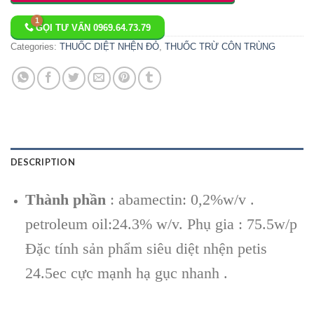
GỌI TƯ VẤN 0969.64.73.79
Categories:
THUỐC DIỆT NHỆN ĐỎ
,
THUỐC TRỪ CÔN TRÙNG
DESCRIPTION
Thành phần
: abamectin: 0,2%w/v .
petroleum oil:24.3% w/v. Phụ gia : 75.5w/p
Đặc tính sản phẩm siêu diệt nhện petis
24.5ec cực mạnh hạ gục nhanh .