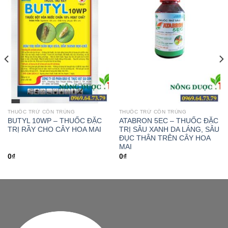
Add to
Add to
wishlist
wishlist
THUỐC TRỪ CÔN TRÙNG
THUỐC TRỪ CÔN TRÙNG
BUTYL 10WP – THUỐC ĐẶC
ATABRON 5EC – THUỐC ĐẶC
TRỊ RẦY CHO CÂY HOA MAI
TRỊ SÂU XANH DA LÁNG, SÂU
ĐỤC THÂN TRÊN CÂY HOA
MAI
0
₫
0
₫