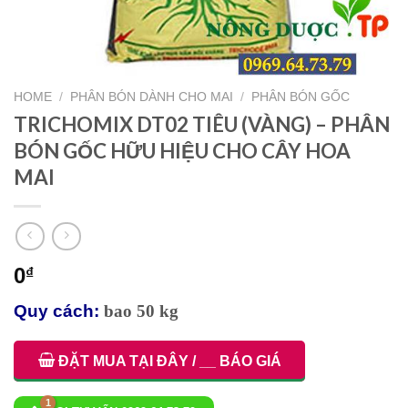
HOME
/
PHÂN BÓN DÀNH CHO MAI
/
PHÂN BÓN GỐC
TRICHOMIX DT02 TIÊU (VÀNG) – PHÂN
BÓN GỐC HỮU HIỆU CHO CÂY HOA
MAI
0
₫
Quy cách:
bao 50 kg
ĐẶT MUA TẠI ĐÂY / __ BÁO GIÁ