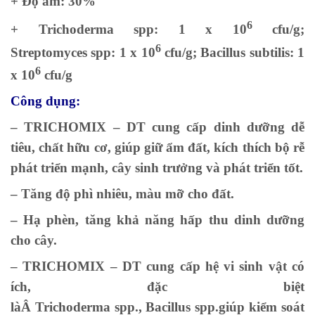
+ Độ ẩm: 30%
6
+ Trichoderma spp: 1 x 10
cfu/g;
6
Streptomyces spp: 1 x 10
cfu/g; Bacillus subtilis: 1
6
x 10
cfu/g
Công dụng:
–
TRICHOMIX – DT
cung cấp dinh dưỡng dễ
tiêu, chất hữu cơ, giúp giữ ẩm đất, kích thích bộ rễ
phát triển mạnh, cây sinh trưởng và phát triển tốt.
– Tăng độ phì nhiêu, màu mỡ cho đất.
– Hạ phèn, tăng khả năng hấp thu dinh dưỡng
cho cây.
–
TRICHOMIX – DT
cung cấp hệ vi sinh vật có
ích, đặc biệt
làÂ Trichoderma spp., Bacillus spp.giúp kiểm soát