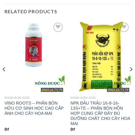
RELATED PRODUCTS
Add to
Add to
wishlist
wishlist
PHÂN BÓN GỐC
PHÂN BÓN GỐC
VINO ROOTS – PHÂN BÓN
NPK ĐẦU TRÂU 16-8-16-
HỮU CƠ SINH HỌC CAO CẤP
13S+TE – PHÂN BÓN HỖN
ÀNH CHO CÂY HOA MAI
HỢP CUNG CẤP ĐẦY ĐỦ
DƯỠNG CHẤT CHO CÂY HOA
MAI
0
₫
0
₫