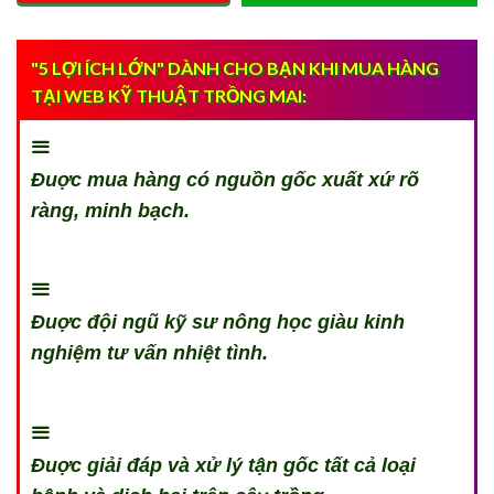
"5 LỢI ÍCH LỚN" DÀNH CHO BẠN KHI MUA HÀNG
TẠI WEB KỸ THUẬT TRỒNG MAI:
Đuợc mua hàng có nguồn gốc xuất xứ rõ
ràng, minh bạch.
Đuợc đội ngũ kỹ sư nông học giàu kinh
nghiệm tư vấn nhiệt tình.
Đuợc giải đáp và xử lý tận gốc tất cả loại