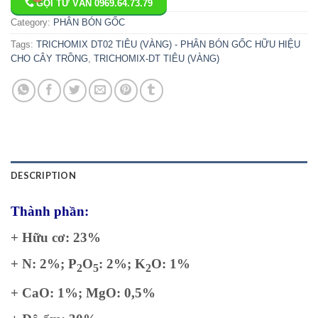
GỌI TƯ VẤN 0969.64.73.79
Category:
PHÂN BÓN GỐC
Tags:
TRICHOMIX DT02 TIÊU (VÀNG) - PHÂN BÓN GỐC HỮU HIỆU
CHO CÂY TRỒNG
,
TRICHOMIX-DT TIÊU (VÀNG)
DESCRIPTION
Thành phần:
+ Hữu cơ: 23%
+ N: 2%; P
O
: 2%; K
O: 1%
2
5
2
+ CaO: 1%; MgO: 0,5%