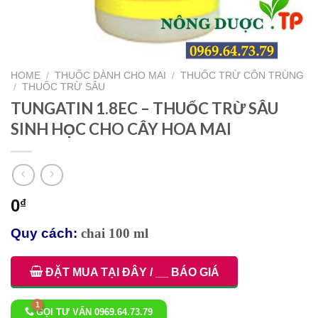
HOME
/
THUỐC DÀNH CHO MAI
/
THUỐC TRỪ CÔN TRÙNG
/
THUỐC TRỪ SÂU
TUNGATIN 1.8EC – THUỐC TRỪ SÂU
SINH HỌC CHO CÂY HOA MAI
0
₫
Quy cách:
chai 100 ml
ĐẶT MUA TẠI ĐÂY / __ BÁO GIÁ
GỌI TƯ VẤN 0969.64.73.79