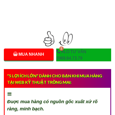
ALO TƯ VẤN
MUA NHANH
0969.64.73.79
"5 LỢI ÍCH LỚN" DÀNH CHO BẠN KHI MUA HÀNG
TẠI WEB KỸ THUẬT TRỒNG MAI:
Đuợc mua hàng có nguồn gốc xuất xứ rõ
ràng, minh bạch.