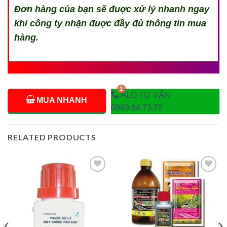
Đơn hàng của bạn sẽ đuợc xử lý nhanh ngay
khi công ty nhận đuợc đầy đủ thông tin mua
hàng.
ALO TƯ VẤN
MUA NHANH
0969.64.73.79
RELATED PRODUCTS
Add to
Add to
wishlist
wishlist