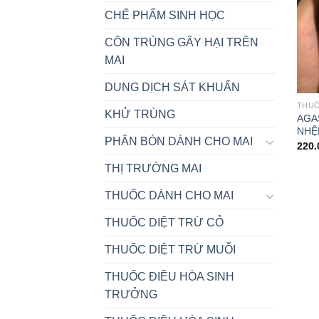
CHẾ PHẨM SINH HỌC
CÔN TRÙNG GÂY HẠI TRÊN
MAI
DUNG DỊCH SÁT KHUẨN
THUỐ
KHỬ TRÙNG
AGAS
NHỆ
PHÂN BÓN DÀNH CHO MAI
220.
THỊ TRƯỜNG MAI
THUỐC DÀNH CHO MAI
THUỐC DIỆT TRỪ CỎ
THUỐC DIỆT TRỪ MUỖI
THUỐC ĐIỀU HÒA SINH
TRƯỞNG