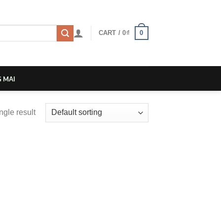
0
CART /
0
₫
 MAI
ngle result