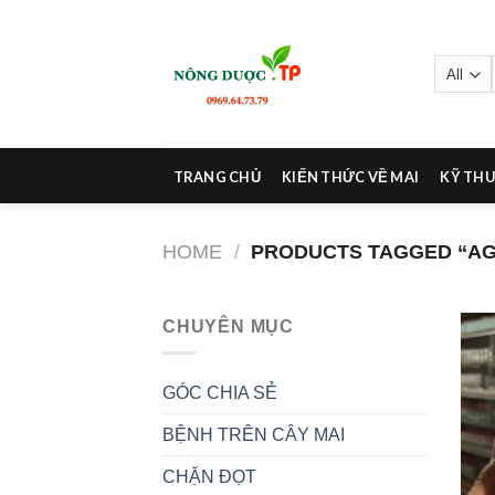
Skip
to
content
TRANG CHỦ
KIẾN THỨC VỀ MAI
KỸ THU
HOME
/
PRODUCTS TAGGED “AGA
CHUYÊN MỤC
GÓC CHIA SẺ
BỆNH TRÊN CÂY MAI
CHẶN ĐỌT