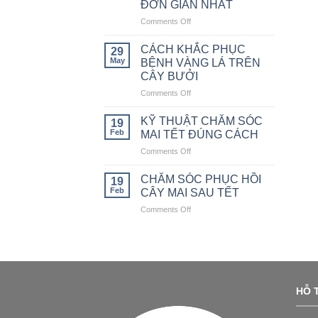
ĐƠN GIẢN NHẤT
TRÁI
Comments Off
on
VỤ
CÁCH
CHO
DIỆT
CÂY
CÁCH KHẮC PHỤC
29
SÙNG
CAM
May
BỆNH VÀNG LÁ TRÊN
ĐẤT
CÂY BƯỞI
ĐỂ
Comments Off
on
BẢO
CÁCH
VỆ
KHẮC
CÂY
KỸ THUẬT CHĂM SÓC
19
PHỤC
TRỒNG
Feb
MAI TẾT ĐÚNG CÁCH
BỆNH
ĐƠN
Comments Off
on
VÀNG
GIẢN
KỸ
LÁ
NHẤT
THUẬT
CHĂM SÓC PHỤC HỒI
TRÊN
19
CHĂM
CÂY
Feb
CÂY MAI SAU TẾT
SÓC
BƯỞI
Comments Off
on
MAI
CHĂM
TẾT
SÓC
ĐÚNG
PHỤC
CÁCH
HỒI
CÂY
MAI
HỖ T
SAU
TẾT