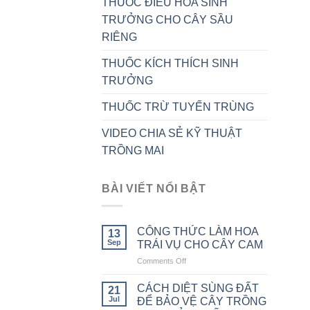
THUỐC ĐIỀU HÒA SINH
TRƯỞNG CHO CÂY SẦU
RIÊNG
THUỐC KÍCH THÍCH SINH
TRƯỞNG
THUỐC TRỪ TUYẾN TRÙNG
VIDEO CHIA SẺ KỸ THUẬT
TRỒNG MAI
BÀI VIẾT NỔI BẬT
CÔNG THỨC LÀM HOA
13
Sep
TRÁI VỤ CHO CÂY CAM
Comments Off
on
CÔNG
THỨC
CÁCH DIỆT SÙNG ĐẤT
21
LÀM
Jul
ĐỂ BẢO VỆ CÂY TRỒNG
HOA