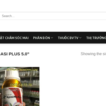
Search
for:
ẬT CHĂM SÓC MAI
PHÂN BÓN
THUỐC BVTV
THỊ TRƯỜNG
SI PLUS 5.0”
Showing the si
Add to
wishlist