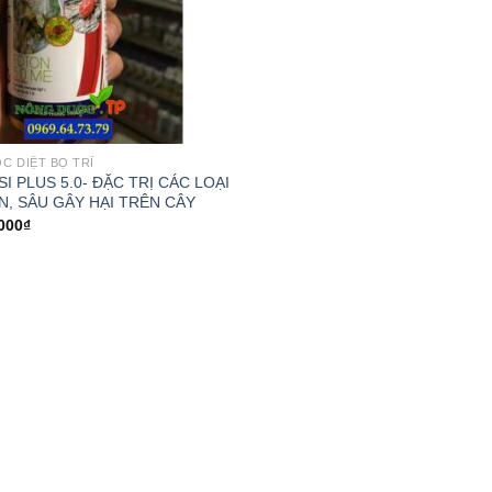
C DIỆT BỌ TRĨ
I PLUS 5.0- ĐẶC TRỊ CÁC LOẠI
N, SÂU GÂY HẠI TRÊN CÂY
000
₫