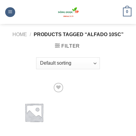
Skip
to
0
content
HOME
/
PRODUCTS TAGGED “ALFADO 10SC”
FILTER
Add to
wishlist