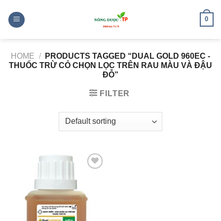
Skip
to
0
content
HOME
/
PRODUCTS TAGGED “DUAL GOLD 960EC -
THUỐC TRỪ CỎ CHỌN LỌC TRÊN RAU MÀU VÀ ĐẬU
ĐỖ”
FILTER
Add to
wishlist