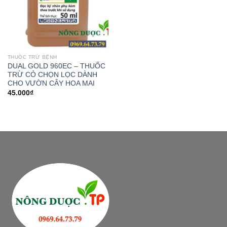
THUỐC TRỪ BỆNH
DUAL GOLD 960EC – THUỐC
TRỪ CỎ CHỌN LỌC DÀNH
CHO VƯỜN CÂY HOA MAI
45.000
₫