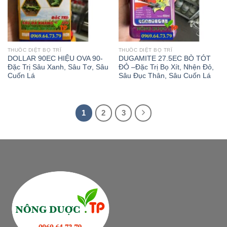
THUỐC DIỆT BỌ TRĨ
THUỐC DIỆT BỌ TRĨ
DOLLAR 90EC HIỆU OVA 90-
DUGAMITE 27.5EC BÒ TÓT
Đặc Trị Sâu Xanh, Sâu Tơ, Sâu
ĐỎ –Đặc Trị Bọ Xít, Nhện Đỏ,
Cuốn Lá
Sâu Đục Thân, Sâu Cuốn Lá
1
2
3