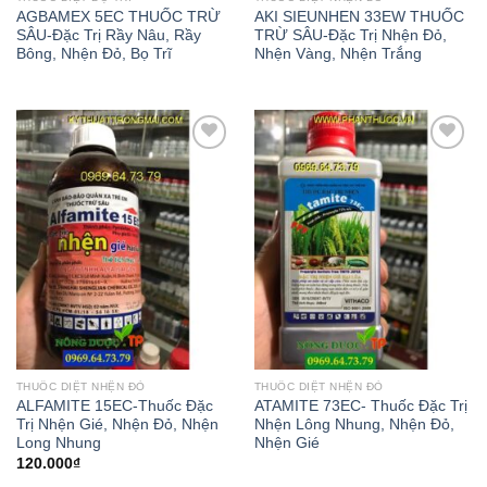
AGBAMEX 5EC THUỐC TRỪ
AKI SIEUNHEN 33EW THUỐC
SÂU-Đặc Trị Rầy Nâu, Rầy
TRỪ SÂU-Đặc Trị Nhện Đỏ,
Bông, Nhện Đỏ, Bọ Trĩ
Nhện Vàng, Nhện Trắng
Add to
Add to
wishlist
wishlist
THUỐC DIỆT NHỆN ĐỎ
THUỐC DIỆT NHỆN ĐỎ
ALFAMITE 15EC-Thuốc Đặc
ATAMITE 73EC- Thuốc Đặc Trị
Trị Nhện Gié, Nhện Đỏ, Nhện
Nhện Lông Nhung, Nhện Đỏ,
Long Nhung
Nhện Gié
120.000
₫