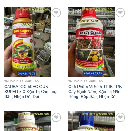
Add to
Add to
wishlist
wishlist
THUỐC DIỆT NHỆN ĐỎ
THUỐC DIỆT NHỆN ĐỎ
CARBATOC 50EC GUN
Chế Phẩm Vi Sinh TRIBI-Tẩy
SUPER 5.0-Đặc Trị Các Loại
Cây Sạch Nấm, Đặc Trị Nấm
Sâu, Nhện Đỏ, Dòi
Hồng, Rệp Sáp, Nhện Đỏ
Add to
Add to
wishlist
wishlist