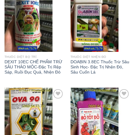
THUỐC DIỆT BỌ TRĨ
THUỐC DIỆT NHỆN ĐỎ
DEXIT 10EC CHẾ PHẨM TRỪ
DOABIN 3.8EC Thuốc Trừ Sâu
SÂU THẢO MỘC-Đặc Trị Rệp
Sinh Học- Đặc Trị Nhện Đỏ,
Sáp, Ruồi Đục Quả, Nhện Đỏ
Sâu Cuốn Lá
Add to
Add to
wishlist
wishlist