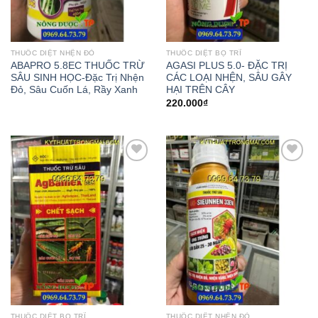
THUỐC DIỆT NHỆN ĐỎ
THUỐC DIỆT BỌ TRĨ
ABAPRO 5.8EC THUỐC TRỪ
AGASI PLUS 5.0- ĐẶC TRỊ
SÂU SINH HỌC-Đặc Trị Nhện
CÁC LOẠI NHỆN, SÂU GÂY
Đỏ, Sâu Cuốn Lá, Rầy Xanh
HẠI TRÊN CÂY
220.000
₫
Add to
Add to
wishlist
wishlist
THUỐC DIỆT BỌ TRĨ
THUỐC DIỆT NHỆN ĐỎ