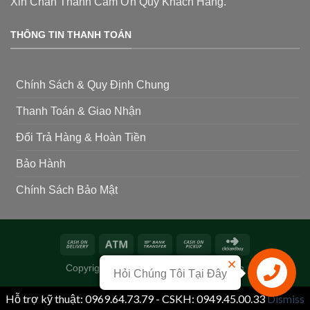
Xin Chân Thành Cảm Ơn Quý Khách Hàng.
THÔNG TIN THANH TOÁN
Chính Sách & Quy Định Chung
Thanh Toán & Giao Nhận
Đổi Trả Hàng & Hoàn Tiền
Bảo Hành
Chính Sách Bảo Mật
Copyright 2026 ©
Siêu Thị Phân Thuốc
Hỏi Chúng Tôi Tại Đây
Liên hệ
Hỗ trợ kỹ thuật: 0969.64.73.79 - CSKH: 0949.45.00.33
Dismiss