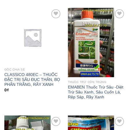
Add to
Add to
wishlist
wishlist
GÓC CHIA SẺ
CLASSICO 480EC – THUỐC
ĐẶC TRỊ SÂU ĐỤC THÂN, BỌ
THUỐC TRỪ CÔN TRÙNG
PHẤN TRẮNG, RẦY XANH
EMABEN Thuốc Trừ Sâu -Diệt
0
₫
Trừ Sâu Xanh, Sâu Cuốn Lá,
Rệp Sáp, Rầy Xanh