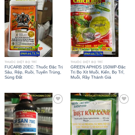
Add to
Add to
wishlist
wishlist
THUỐC DIỆT BỌ TRĨ
THUỐC DIỆT BỌ TRĨ
FUCARB 20EC: Thuốc Đặc Trị
GREEN APHIDS 150WP-Đặc
Sâu, Rệp, Ruồi, Tuyến Trùng,
Trị Bọ Xít Muỗi, Kiến, Bọ Trĩ,
Sùng Đất
Muỗi, Rầy Thánh Giá
Add to
Add to
wishlist
wishlist