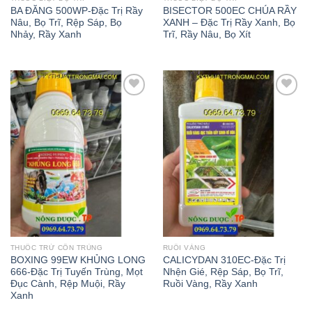
BA ĐĂNG 500WP-Đặc Trị Rầy
BISECTOR 500EC CHÚA RẦY
Nâu, Bọ Trĩ, Rệp Sáp, Bọ
XANH – Đặc Trị Rầy Xanh, Bọ
Nhảy, Rầy Xanh
Trĩ, Rầy Nâu, Bọ Xít
Add to
Add to
wishlist
wishlist
THUỐC TRỪ CÔN TRÙNG
RUỒI VÀNG
BOXING 99EW KHỦNG LONG
CALICYDAN 310EC-Đặc Trị
666-Đặc Trị Tuyến Trùng, Mọt
Nhện Gié, Rệp Sáp, Bọ Trĩ,
Đục Cành, Rệp Muội, Rầy
Ruồi Vàng, Rầy Xanh
Xanh