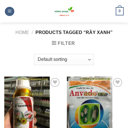
Skip
to
0
content
HOME
/
PRODUCTS TAGGED “RẦY XANH”
FILTER
Add to
Add to
wishlist
wishlist