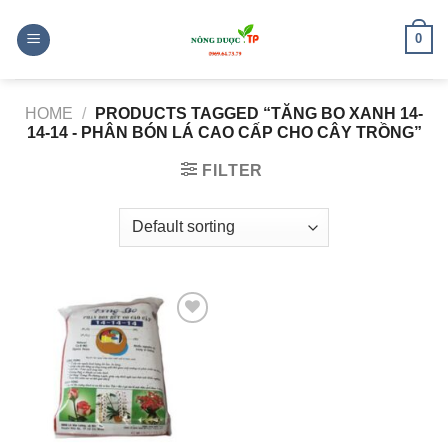
Skip
to
0
content
HOME
/
PRODUCTS TAGGED “TĂNG BO XANH 14-
14-14 - PHÂN BÓN LÁ CAO CẤP CHO CÂY TRỒNG”
FILTER
Add to
wishlist