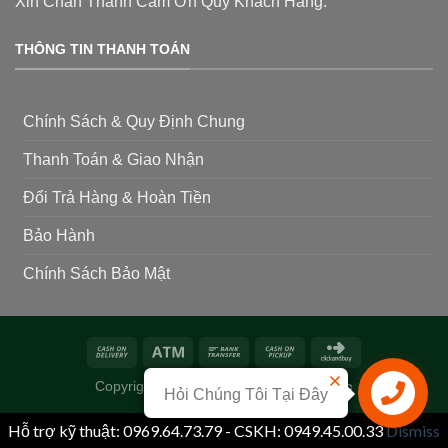
Xin Chân Thành Cảm Ơn Quý Khách Hàng.
THÔNG TIN THANH TOÁN
Chính Sách & Quy Định Chung
Thanh Toán & Giao Nhận
Đổi Trả Hàng & Hoàn Tiền
Bảo Hành
Chính Sách Bảo Mật
Copyright 2026 ©
Siêu Thị Phân Thuốc
Hỏi Chúng Tôi Tại Đây
Hỗ trợ kỹ thuật: 0969.64.73.79 - CSKH: 0949.45.00.33
Dismiss