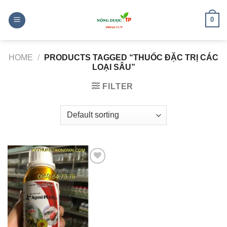
Skip
to
0
content
HOME
/
PRODUCTS TAGGED “THUỐC ĐẶC TRỊ CÁC
LOẠI SÂU”
FILTER
Add to
wishlist