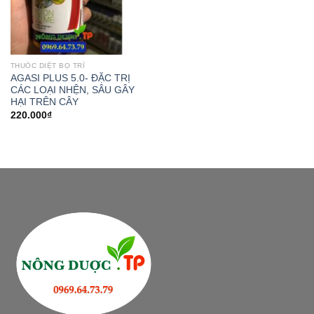
THUỐC DIỆT BỌ TRĨ
AGASI PLUS 5.0- ĐẶC TRỊ
CÁC LOẠI NHỆN, SÂU GÂY
HẠI TRÊN CÂY
220.000
₫