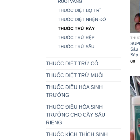
RUỒI VÀNG
THUỐC DIỆT BỌ TRĨ
THUỐC DIỆT NHỆN ĐỎ
THUỐC TRỪ RẦY
THUỐC TRỪ RỆP
THUỐ
SUPH
THUỐC TRỪ SÂU
Sâu 
Sáp
0
₫
THUỐC DIỆT TRỪ CỎ
THUỐC DIỆT TRỪ MUỖI
THUỐC ĐIỀU HÒA SINH
TRƯỞNG
THUỐC ĐIỀU HÒA SINH
TRƯỞNG CHO CÂY SẦU
RIÊNG
THUỐC KÍCH THÍCH SINH