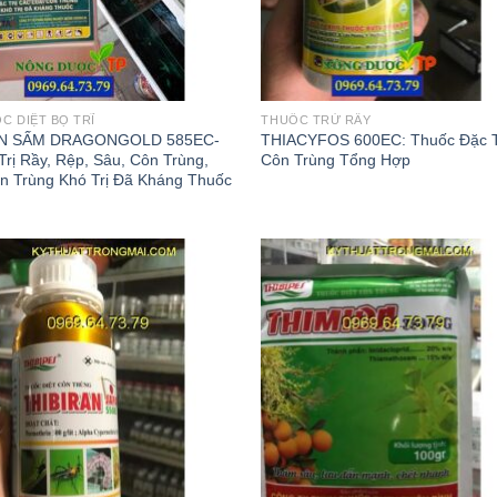
C DIỆT BỌ TRĨ
THUỐC TRỪ RẦY
N SẤM DRAGONGOLD 585EC-
THIACYFOS 600EC: Thuốc Đặc T
Trị Rầy, Rệp, Sâu, Côn Trùng,
Côn Trùng Tổng Hợp
n Trùng Khó Trị Đã Kháng Thuốc
Add to
Add
wishlist
wish