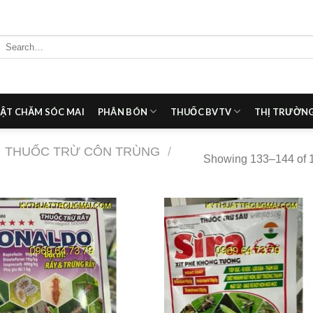
Search
for:
ẬT CHĂM SÓC MAI
PHÂN BÓN
THUỐC BVTV
THỊ TRƯỜNG
THUỐC TRỪ CÔN TRÙNG
/
Showing 133–144 of 1
Add to
Add
wishlist
wish