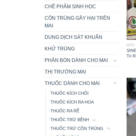
CHẾ PHẨM SINH HỌC
CÔN TRÙNG GÂY HẠI TRÊN
MAI
DUNG DỊCH SÁT KHUẨN
GÓC 
KHỬ TRÙNG
SIN
Trị 
PHÂN BÓN DÀNH CHO MAI
THỊ TRƯỜNG MAI
THUỐC DÀNH CHO MAI
THUỐC KÍCH CHỒI
THUỐC KÍCH RA HOA
THUỐC RA RỄ
THUỐC TRỪ BỆNH
THUỐC TRỪ CÔN TRÙNG