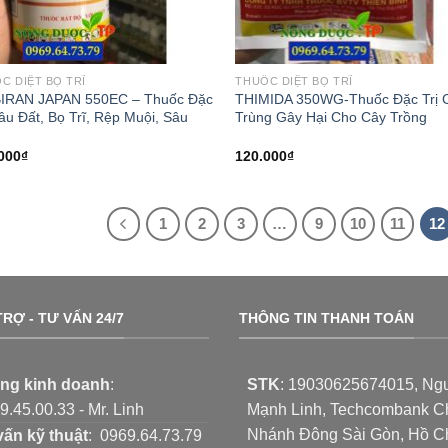
C DIỆT BỌ TRĨ
THUỐC DIỆT BỌ TRĨ
IRAN JAPAN 550EC – Thuốc Đặc
THIMIDA 350WG-Thuốc Đặc Trị 
Sâu Đất, Bọ Trĩ, Rệp Muội, Sâu
Trùng Gây Hại Cho Cây Trồng
000
₫
120.000
₫
1
2
3
…
9
10
11
12
RỢ - TƯ VẤN 24/7
THÔNG TIN THANH TOÁN
ng kinh doanh
:
STK
:
19030625674015
, Ng
.45.00.33 - Mr. Linh
Mạnh Linh, Techcombank C
Nhánh Đông Sài Gòn, Hồ C
vấn kỹ thuật
: 0969.64.73.79