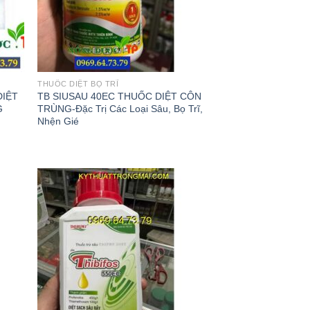
THUỐC DIỆT BỌ TRĨ
DIỆT
TB SIUSAU 40EC THUỐC DIỆT CÔN
G
TRÙNG-Đặc Trị Các Loại Sâu, Bọ Trĩ,
Nhện Gié
 to
Add to
list
wishlist