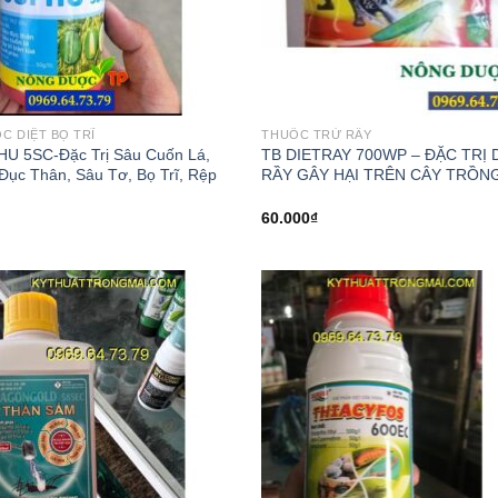
C DIỆT BỌ TRĨ
THUỐC TRỪ RẦY
U 5SC-Đặc Trị Sâu Cuốn Lá,
TB DIETRAY 700WP – ĐẶC TRỊ 
Đục Thân, Sâu Tơ, Bọ Trĩ, Rệp
RẦY GÂY HẠI TRÊN CÂY TRỒN
60.000
₫
Add to
Add
wishlist
wish