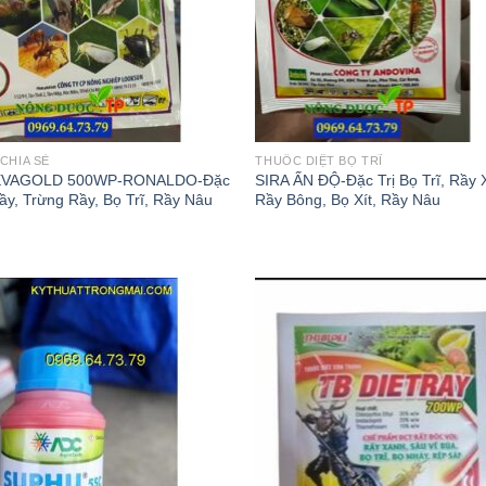
CHIA SẺ
THUỐC DIỆT BỌ TRĨ
EVAGOLD 500WP-RONALDO-Đặc
SIRA ẤN ĐỘ-Đặc Trị Bọ Trĩ, Rầy 
Rầy, Trừng Rầy, Bọ Trĩ, Rầy Nâu
Rầy Bông, Bọ Xít, Rầy Nâu
Add to
Add
wishlist
wish