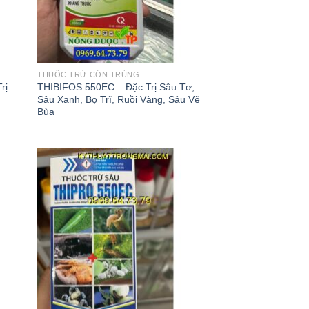
THUỐC TRỪ CÔN TRÙNG
rị
THIBIFOS 550EC – Đặc Trị Sâu Tơ,
Sâu Xanh, Bọ Trĩ, Ruồi Vàng, Sâu Vẽ
Bùa
 to
Add to
list
wishlist