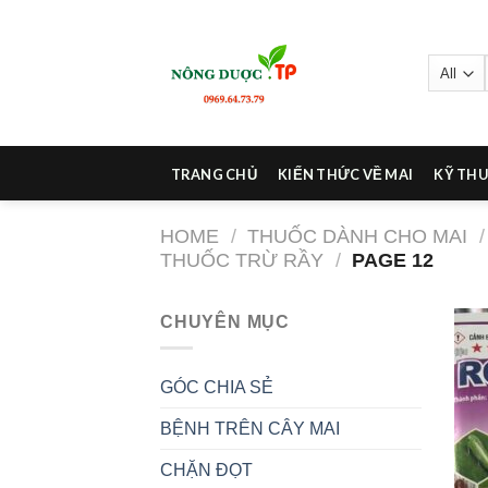
Skip
to
content
TRANG CHỦ
KIẾN THỨC VỀ MAI
KỸ THU
HOME
/
THUỐC DÀNH CHO MAI
/
THUỐC TRỪ RẦY
/
PAGE 12
CHUYÊN MỤC
GÓC CHIA SẺ
BỆNH TRÊN CÂY MAI
CHẶN ĐỌT