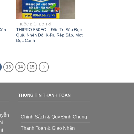
THUỐC DIỆT BỌ TRĨ
Côn
THIPRO 550EC – Đặc Trị Sâu Đục
Quả, Nhện Đỏ, Kiến, Rệp Sáp, Mọt
Đục Cành
13
14
15
THÔNG TIN THANH TOÁN
uyễn
Chính Sách & Quy Định Chung
hi
Thanh Toán & Giao Nhận
hí