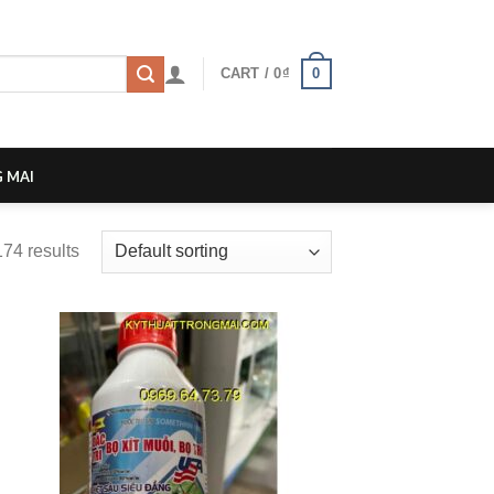
0
CART /
0
₫
 MAI
74 results
 to
Add to
list
wishlist