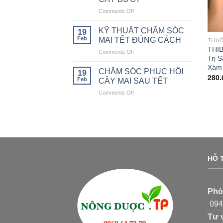
ĐỂ
Comments Off
on
BẢO
CÁCH
VỆ
KHẮC
CÂY
KỸ THUẬT CHĂM SÓC
19
PHỤC
TRỒNG
Feb
MAI TẾT ĐÚNG CÁCH
THUỐ
BỆNH
ĐƠN
THIB
Comments Off
on
VÀNG
GIẢN
Trị 
KỸ
LÁ
NHẤT
Xám
THUẬT
CHĂM SÓC PHỤC HỒI
TRÊN
19
280.
CHĂM
CÂY
Feb
CÂY MAI SAU TẾT
SÓC
BƯỞI
Comments Off
on
MAI
CHĂM
TẾT
SÓC
ĐÚNG
PHỤC
CÁCH
HỒI
CÂY
MAI
SAU
HỖ T
TẾT
Phò
0949
Tư 