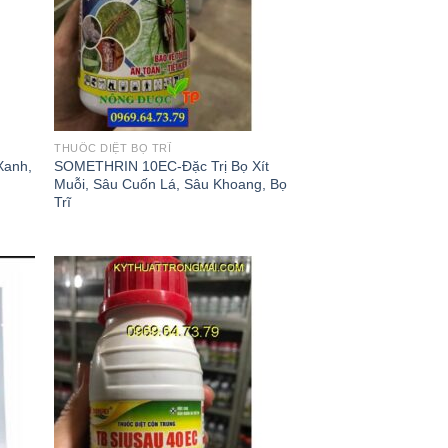
THUỐC DIỆT BỌ TRĨ
Xanh,
SOMETHRIN 10EC-Đặc Trị Bọ Xít
Muỗi, Sâu Cuốn Lá, Sâu Khoang, Bọ
Trĩ
 to
Add to
list
wishlist