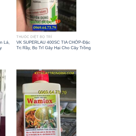
THUỐC DIỆT BỌ TRĨ
n Lá,
VK SUPERLAU 400SC TIA CHỚP-Đặc
y
Trị Rầy, Bọ Trĩ Gây Hại Cho Cây Trồng
 to
Add to
list
wishlist