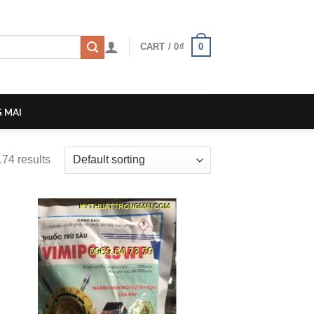
0
CART /
0
₫
 MAI
74 results
 to
Add to
list
wishlist