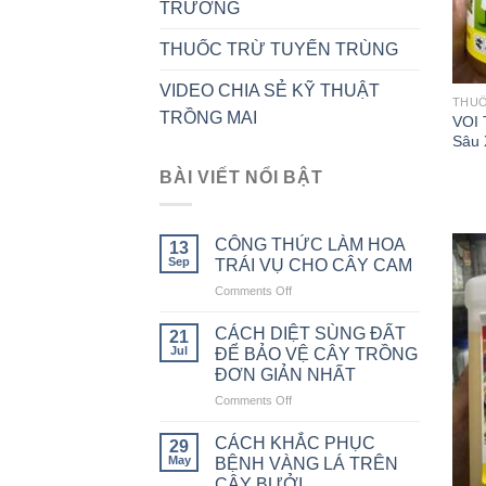
TRƯỞNG
THUỐC TRỪ TUYẾN TRÙNG
VIDEO CHIA SẺ KỸ THUẬT
THU
TRỒNG MAI
VOI 
Sâu 
BÀI VIẾT NỔI BẬT
CÔNG THỨC LÀM HOA
13
Sep
TRÁI VỤ CHO CÂY CAM
Comments Off
on
CÔNG
THỨC
CÁCH DIỆT SÙNG ĐẤT
21
LÀM
Jul
ĐỂ BẢO VỆ CÂY TRỒNG
HOA
ĐƠN GIẢN NHẤT
TRÁI
Comments Off
on
VỤ
CÁCH
CHO
DIỆT
CÂY
CÁCH KHẮC PHỤC
29
SÙNG
CAM
May
BỆNH VÀNG LÁ TRÊN
ĐẤT
CÂY BƯỞI