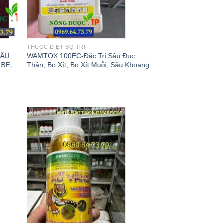
THUỐC DIỆT BỌ TRĨ
SÂU
WAMTOX 100EC-Đặc Trị Sâu Đục
 BẸ,
Thân, Bọ Xít, Bọ Xít Muỗi, Sâu Khoang
 to
Add to
list
wishlist