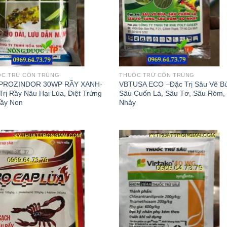
ỐC TRỪ CÔN TRÙNG
THUỐC TRỪ CÔN TRÙNG
 PROZINDOR 30WP RẦY XANH-
VBTUSA ECO –Đặc Trị Sâu Vẽ B
Trị Rầy Nâu Hại Lúa, Diệt Trứng
Sâu Cuốn Lá, Sâu Tơ, Sâu Róm,
ầy Non
Nhảy
Add to
Add
wishlist
wish