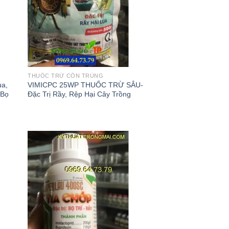
THUỐC TRỪ CÔN TRÙNG
ùa,
VIMICPC 25WP THUỐC TRỪ SÂU-
 Bọ
Đặc Trị Rầy, Rệp Hại Cây Trồng
 to
Add to
list
wishlist