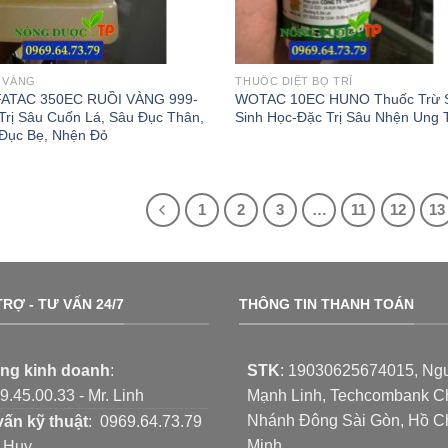
 VÀNG
THUỐC DIỆT BỌ TRĨ
ATAC 350EC RUỒI VÀNG 999-
WOTAC 10EC HUNO Thuốc Trừ 
Trị Sâu Cuốn Lá, Sâu Đục Thân,
Sinh Học-Đặc Trị Sâu Nhện Ung 
Đục Bẹ, Nhện Đỏ
1
2
3
…
11
12
13
RỢ - TƯ VẤN 24/7
THÔNG TIN THANH TOÁN
ng kinh doanh
:
STK
:
19030625674015
, Ng
.45.00.33 - Mr. Linh
Mạnh Linh, Techcombank C
Nhánh Đông Sài Gòn, Hồ C
vấn kỹ thuật
: 0969.64.73.79
Minh.
. Huy