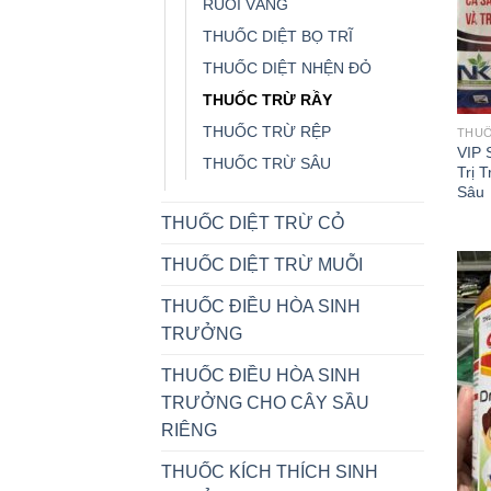
RUỒI VÀNG
THUỐC DIỆT BỌ TRĨ
THUỐC DIỆT NHỆN ĐỎ
THUỐC TRỪ RẦY
THUỐC TRỪ RỆP
THUỐ
VIP
THUỐC TRỪ SÂU
Trị 
Sâu
THUỐC DIỆT TRỪ CỎ
THUỐC DIỆT TRỪ MUỖI
THUỐC ĐIỀU HÒA SINH
TRƯỞNG
THUỐC ĐIỀU HÒA SINH
TRƯỞNG CHO CÂY SẦU
RIÊNG
THUỐC KÍCH THÍCH SINH