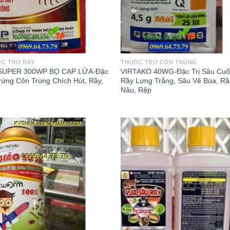
C TRỪ RẦY
THUỐC TRỪ CÔN TRÙNG
 SUPER 300WP BỌ CẠP LỬA-Đặc
VIRTAKO 40WG-Đặc Trị Sâu Cuố
Trứng Côn Trùng Chích Hút, Rầy,
Rầy Lưng Trắng, Sâu Vẽ Bùa, Rầ
Nâu, Rệp
Add to
Add
wishlist
wish