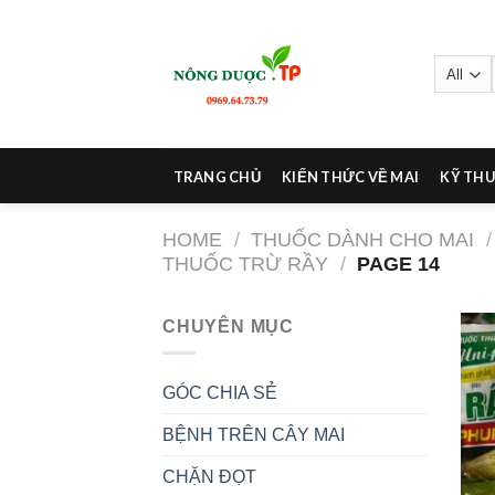
Skip
to
content
TRANG CHỦ
KIẾN THỨC VỀ MAI
KỸ THU
HOME
/
THUỐC DÀNH CHO MAI
/
THUỐC TRỪ RẦY
/
PAGE 14
CHUYÊN MỤC
GÓC CHIA SẺ
BỆNH TRÊN CÂY MAI
CHẶN ĐỌT