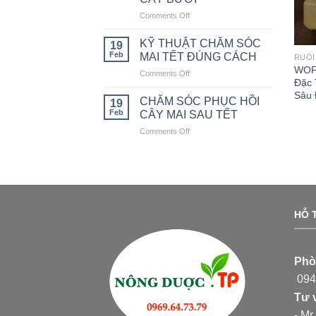
ĐỂ
Comments Off
on
BẢO
CÁCH
VỆ
KHẮC
CÂY
KỸ THUẬT CHĂM SÓC
19
PHỤC
TRỒNG
Feb
MAI TẾT ĐÚNG CÁCH
RUỒI
BỆNH
ĐƠN
WOF
Comments Off
on
VÀNG
GIẢN
Đặc 
KỸ
LÁ
NHẤT
Sâu 
THUẬT
CHĂM SÓC PHỤC HỒI
TRÊN
19
CHĂM
CÂY
Feb
CÂY MAI SAU TẾT
SÓC
BƯỞI
Comments Off
on
MAI
CHĂM
TẾT
SÓC
ĐÚNG
PHỤC
CÁCH
HỒI
CÂY
MAI
HỖ T
SAU
TẾT
Phò
0949
Tư 
- Mr