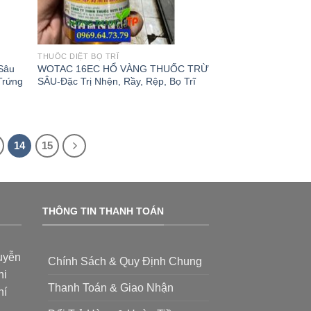
THUỐC DIỆT BỌ TRĨ
Sâu
WOTAC 16EC HỔ VÀNG THUỐC TRỪ
Trứng
SÂU-Đặc Trị Nhện, Rầy, Rệp, Bọ Trĩ
14
15
THÔNG TIN THANH TOÁN
uyễn
Chính Sách & Quy Định Chung
hi
Thanh Toán & Giao Nhận
hí