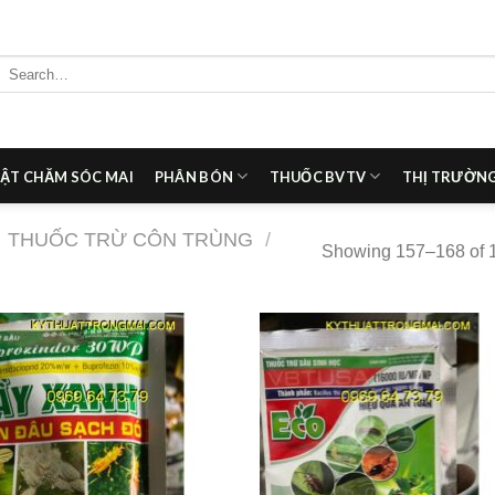
Search
for:
ẬT CHĂM SÓC MAI
PHÂN BÓN
THUỐC BVTV
THỊ TRƯỜNG
THUỐC TRỪ CÔN TRÙNG
/
Showing 157–168 of 1
Add to
Add
wishlist
wish