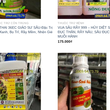
ỐC TRỪ CÔN TRÙNG
THUỐC TRỪ BỆNH
THAI 36EC GIÁO SƯ SÂU-Đặc Trị
VUA SÂU RẦY 999 – HỦY DIỆT 
Xanh, Bọ Trĩ, Rầy Mềm, Nhện Gié
ĐỤC THÂN, RẦY NÂU, SÂU ĐỤC
MUỖI HÀNH
175.000
₫
Add to
Add
wishlist
wish