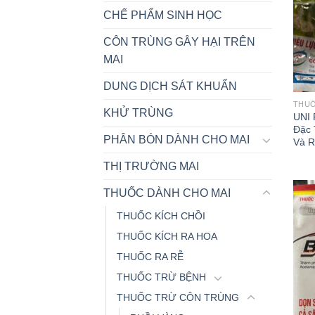
CHẾ PHẨM SINH HỌC
CÔN TRÙNG GÂY HẠI TRÊN
MAI
DUNG DỊCH SÁT KHUẨN
THU
KHỬ TRÙNG
UNI
Đặc 
PHÂN BÓN DÀNH CHO MAI
Và R
THỊ TRƯỜNG MAI
THUỐC DÀNH CHO MAI
THUỐC KÍCH CHỒI
THUỐC KÍCH RA HOA
THUỐC RA RỄ
THUỐC TRỪ BỆNH
THUỐC TRỪ CÔN TRÙNG