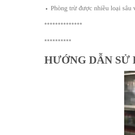
Phòng trừ được nhiều loại sâu v
**************
**********
HƯỚNG DẪN SỬ 