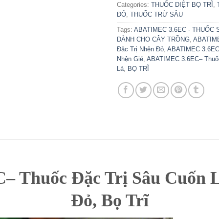
Categories:
THUỐC DIỆT BỌ TRĨ
,
ĐỎ
,
THUỐC TRỪ SÂU
Tags:
ABATIMEC 3.6EC - THUỐC 
DÀNH CHO CÂY TRỒNG
,
ABATIME
Đặc Trị Nhện Đỏ
,
ABATIMEC 3.6EC–
Nhện Gié
,
ABATIMEC 3.6EC– Thuốc
Lá
,
BỌ TRĨ
 Thuốc Đặc Trị Sâu Cuốn Lá
Đỏ, Bọ Trĩ