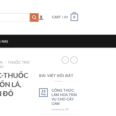
0
CART /
0
₫
 MAI
AI
/
THUỐC TRỪ
ÂU
C-THUỐC
BÀI VIẾT NỔI BẬT
ỐN LÁ,
CÔNG THỨC
13
N ĐỎ
Sep
LÀM HOA TRÁI
VỤ CHO CÂY
CAM
Comments Off
on
CÔNG