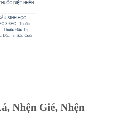
SÓC
CÁCH
THUỐC DIỆT NHỆN
PHỤC
HỒI
CÂY
SÂU SINH HỌC
MAI
C 3.6EC– Thuốc
SAU
 Thuốc Đặc Trị
TẾT
 Đặc Trị Sâu Cuốn
, Nhện Gié, Nhện