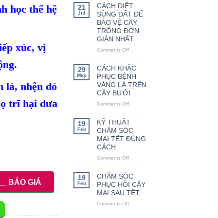
THỨC
CÁCH DIỆT
nh học thế hệ
21
LÀM
Jul
SÙNG ĐẤT ĐỂ
HOA
BẢO VỆ CÂY
TRÁI
TRỒNG ĐƠN
VỤ
GIẢN NHẤT
CHO
ếp xúc, vị
Comments Off
CÂY
on
CAM
CÁCH
ộng.
DIỆT
CÁCH KHẮC
29
SÙNG
May
PHỤC BỆNH
ĐẤT
n lá, nhện đỏ
VÀNG LÁ TRÊN
ĐỂ
CÂY BƯỞI
BẢO
ọ trĩ hại dưa
Comments Off
on
VỆ
CÁCH
CÂY
KHẮC
TRỒNG
KỸ THUẬT
19
PHỤC
ĐƠN
Feb
CHĂM SÓC
BỆNH
GIẢN
MAI TẾT ĐÚNG
VÀNG
NHẤT
CÁCH
LÁ
Comments Off
on
TRÊN
KỸ
CÂY
THUẬT
BƯỞI
CHĂM SÓC
19
__ BÁO GIÁ
CHĂM
Feb
PHỤC HỒI CÂY
SÓC
MAI SAU TẾT
MAI
Comments Off
on
TẾT
CHĂM
ĐÚNG