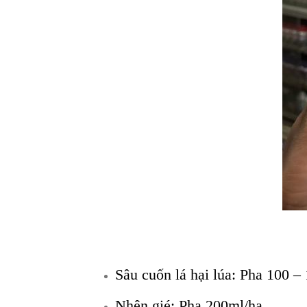
Sâu cuốn lá hại lúa: Pha 100 –
Nhện gié: Pha 200ml/ha