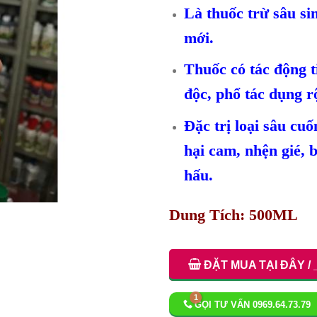
Là thuốc trừ sâu si
mới.
Thuốc có tác động ti
độc, phổ tác dụng r
Đặc trị loại sâu cuố
hại cam, nhện gié, b
hấu.
Dung Tích: 500ML
ĐẶT MUA TẠI ĐÂY / 
GỌI TƯ VẤN 0969.64.73.79