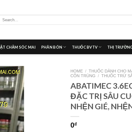
Search
for:
ẬT CHĂM SÓC MAI
PHÂN BÓN
THUỐC BVTV
THỊ TRƯỜNG
HOME
/
THUỐC DÀNH CHO M
CÔN TRÙNG
/
THUỐC TRỪ S
ABATIMEC 3.6E
Add to
wishlist
ĐẶC TRỊ SÂU CU
NHỆN GIÉ, NHỆ
0
₫