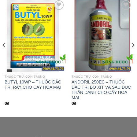
Add to
Add to
wishlist
wishlist
THUỐC TRỪ CÔN TRÙNG
THUỐC TRỪ CÔN TRÙNG
BUTYL 10WP – THUỐC ĐẶC
ANDORIL 250EC – THUỐC
TRỊ RẦY CHO CÂY HOA MAI
ĐẶC TRỊ BỌ XÍT VÀ SÂU ĐỤC
THÂN DÀNH CHO CÂY HOA
MAI
0
₫
0
₫