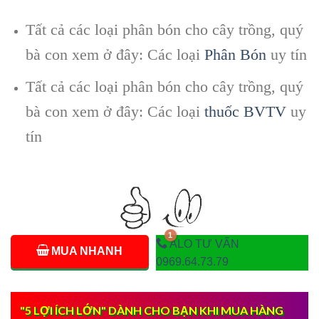
Tất cả các loại phân bón cho cây trồng, quý
bà con xem ở đây: Các loại
Phân Bón
uy tín
Tất cả các loại phân bón cho cây trồng, quý
bà con xem ở đây: Các loại
thuốc BVTV
uy
tín
ALO TƯ VẤN
MUA NHANH
0969.64.73.79
"5 LỢI ÍCH LỚN" DÀNH CHO BẠN KHI MUA HÀNG