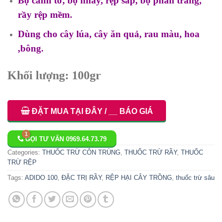
Bọ cánh tơ, bọ nhảy, rệp sáp, bọ phấn trắng,
rầy rệp mềm.
Dùng cho cây lúa, cây ăn quả, rau màu, hoa
,bông.
Khối lượng: 100gr
ĐẶT MUA TẠI ĐÂY / __ BÁO GIÁ
GỌI TƯ VẤN 0969.64.73.79
Categories:
THUỐC TRỪ CÔN TRÙNG
,
THUỐC TRỪ RẦY
,
THUỐC
TRỪ RỆP
Tags:
ADIDO 100
,
ĐẶC TRỊ RẦY
,
RỆP HẠI CÂY TRỒNG
,
thuốc trừ sâu