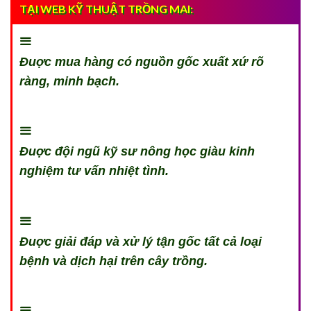
TẠI WEB KỸ THUẬT TRỒNG MAI:
Đuợc mua hàng có nguồn gốc xuất xứ rõ
ràng, minh bạch.
Đuợc đội ngũ kỹ sư nông học giàu kinh
nghiệm tư vấn nhiệt tình.
Đuợc giải đáp và xử lý tận gốc tất cả loại
bệnh và dịch hại trên cây trồng.