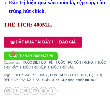
Đặc trị hiệu quả sâu cuốn lá, rệp sáp, côn
trùng hút chích.
THỂ TÍCH: 400ML.
ĐẶT MUA TẠI ĐÂY / __ BÁO GIÁ
GỌI TƯ VẤN 0969.64.73.79
Categories:
THUỐC DIỆT BỌ TRĨ
,
THUỐC TRỪ CÔN TRÙNG
,
THUỐC
TRỪ RẦY
,
THUỐC TRỪ RỆP
,
THUỐC TRỪ SÂU
Tags:
CHECKSAU TSC 500EC
,
CÔN TRÙNG HÚT CHÍCH
,
ĐẶC TRỊ
RỆP SÁP
,
RẦY NÂU
,
Sâu Cuốn Lá
,
sâu đục thân
,
thuốc trừ sâu