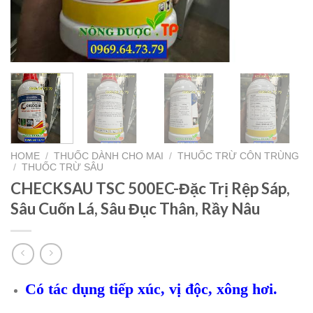
HOME
/
THUỐC DÀNH CHO MAI
/
THUỐC TRỪ CÔN TRÙNG
/
THUỐC TRỪ SÂU
CHECKSAU TSC 500EC-Đặc Trị Rệp Sáp,
Sâu Cuốn Lá, Sâu Đục Thân, Rầy Nâu
Có tác dụng tiếp xúc, vị độc, xông hơi.