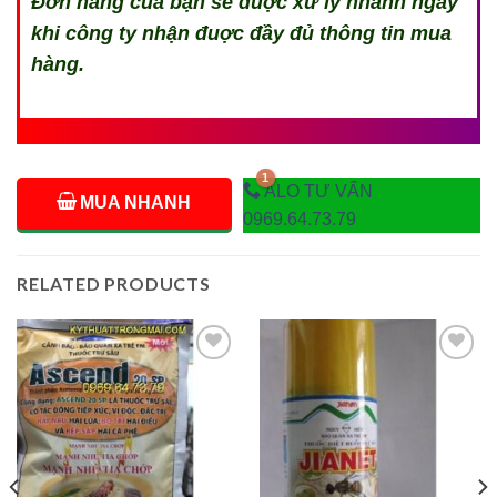
Đơn hàng của bạn sẽ đuợc xử lý nhanh ngay
khi công ty nhận đuợc đầy đủ thông tin mua
hàng.
ALO TƯ VẤN
MUA NHANH
0969.64.73.79
RELATED PRODUCTS
Add to
Add to
wishlist
wishlist