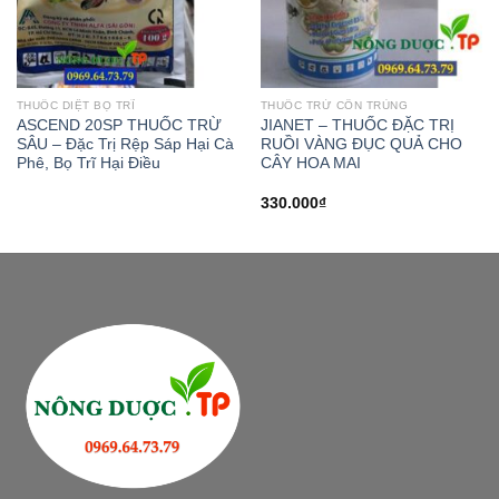
THUỐC DIỆT BỌ TRĨ
THUỐC TRỪ CÔN TRÙNG
ASCEND 20SP THUỐC TRỪ
JIANET – THUỐC ĐẶC TRỊ
SÂU – Đặc Trị Rệp Sáp Hại Cà
RUỒI VÀNG ĐỤC QUẢ CHO
Phê, Bọ Trĩ Hại Điều
CÂY HOA MAI
330.000
₫