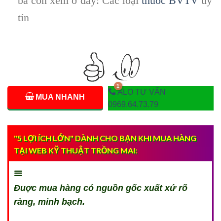
bà con xem ở đây: Các loại
thuốc BVTV
uy
tín
ALO TƯ VẤN
MUA NHANH
0969.64.73.79
"5 LỢI ÍCH LỚN" DÀNH CHO BẠN KHI MUA HÀNG
TẠI WEB KỸ THUẬT TRỒNG MAI:
Đuợc mua hàng có nguồn gốc xuất xứ rõ
ràng, minh bạch.