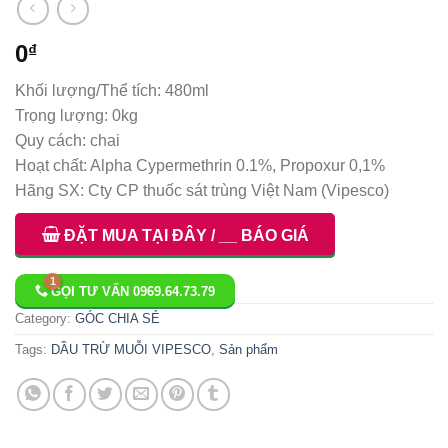
0
₫
Khối lượng/Thể tích: 480ml
Trọng lượng: 0kg
Quy cách: chai
Hoạt chất: Alpha Cypermethrin 0.1%, Propoxur 0,1%
Hãng SX: Cty CP thuốc sát trùng Việt Nam (Vipesco)
ĐẶT MUA TẠI ĐÂY / __ BÁO GIÁ
GỌI TƯ VẤN 0969.64.73.79
Category:
GÓC CHIA SẺ
Tags:
DẦU TRỪ MUỖI VIPESCO
,
Sản phẩm