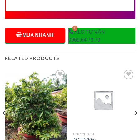
ALO TƯ VẤN
MUA NHANH
0969.64.73.79
RELATED PRODUCTS
Add to
Add to
wishlist
wishlist
GÓC CHIA SẺ
AGITA 20gr