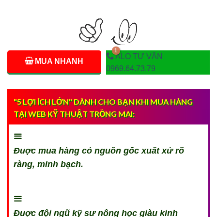
ALO TƯ VẤN
MUA NHANH
0969.64.73.79
"5 LỢI ÍCH LỚN" DÀNH CHO BẠN KHI MUA HÀNG
TẠI WEB KỸ THUẬT TRỒNG MAI:
Đuợc mua hàng có nguồn gốc xuất xứ rõ
ràng, minh bạch.
Đuợc đội ngũ kỹ sư nông học giàu kinh