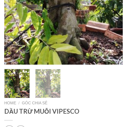
HOME
/
GÓC CHIA SẺ
DẦU TRỪ MUỖI VIPESCO