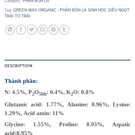
Category:
PHÂN BÓN LÁ
Tag:
GREEN MAX ORGANIC - PHÂN BÓN LÁ SINH HỌC SIÊU NGỌT
TRÁI TO TRÁI
DESCRIPTION
Thành phần:
N: 4.5%, P
O
: 0.4%, K
O: 0.8%
2
5hh
2
Glutamic acid: 1.77%, Alanine: 0.96%, Lysine:
1.29%, Acid amin: 11%
Glycine: 1.55%, Proline: 0.93%, Aspatic
acid:0.95%