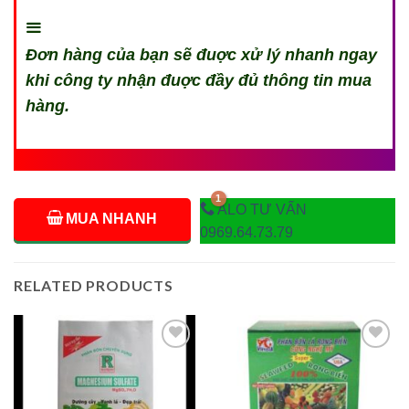
Đơn hàng của bạn sẽ đuợc xử lý nhanh ngay
khi công ty nhận đuợc đầy đủ thông tin mua
hàng.
ALO TƯ VẤN
MUA NHANH
0969.64.73.79
RELATED PRODUCTS
Add to
Add to
wishlist
wishlist