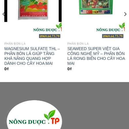
PHÂN BÓN LÁ
PHÂN BÓN LÁ
MAGNESIUM SULFATE THL –
SEAWEED SUPER VIỆT GIA
PHÂN BÓN LÁ GIÚP TĂNG
CÔNG NGHỆ MỸ – PHÂN BÓN
KHẢ NĂNG QUANG HỢP
LÁ RONG BIỂN CHO CÂY HOA
DÀNH CHO CÂY HOA MAI
MAI
0
₫
0
₫