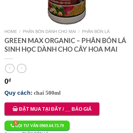
HOME
/
PHÂN BÓN DÀNH CHO MAI
/
PHÂN BÓN LÁ
GREEN MAX ORGANIC – PHÂN BÓN LÁ
SINH HỌC DÀNH CHO CÂY HOA MAI
0
₫
Quy cách:
chai 500ml
ĐẶT MUA TẠI ĐÂY / __ BÁO GIÁ
GỌI TƯ VẤN 0969.64.73.79