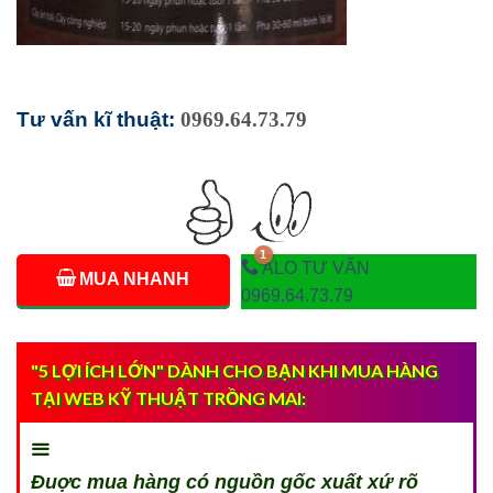
Tư vấn kĩ thuật:
0969.64.73.79
ALO TƯ VẤN
MUA NHANH
0969.64.73.79
"5 LỢI ÍCH LỚN" DÀNH CHO BẠN KHI MUA HÀNG
TẠI WEB KỸ THUẬT TRỒNG MAI:
Đuợc mua hàng có nguồn gốc xuất xứ rõ