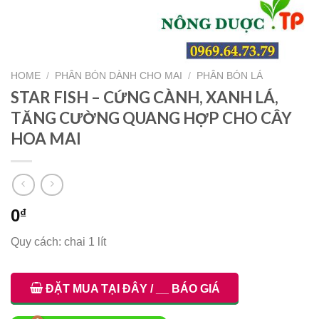
HOME
/
PHÂN BÓN DÀNH CHO MAI
/
PHÂN BÓN LÁ
STAR FISH – CỨNG CÀNH, XANH LÁ,
TĂNG CƯỜNG QUANG HỢP CHO CÂY
HOA MAI
0
₫
Quy cách: chai 1 lít
ĐẶT MUA TẠI ĐÂY / __ BÁO GIÁ