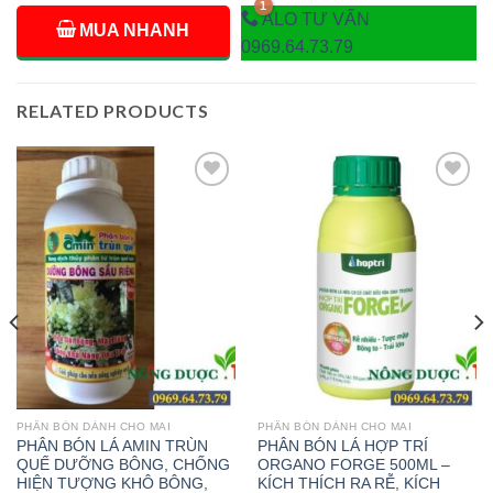
ALO TƯ VẤN
MUA NHANH
0969.64.73.79
RELATED PRODUCTS
Add to
Add to
wishlist
wishlist
PHÂN BÓN DÀNH CHO MAI
PHÂN BÓN DÀNH CHO MAI
PHÂN BÓN LÁ AMIN TRÙN
PHÂN BÓN LÁ HỢP TRÍ
QUẾ DƯỠNG BÔNG, CHỐNG
ORGANO FORGE 500ML –
HIỆN TƯỢNG KHÔ BÔNG,
KÍCH THÍCH RA RỄ, KÍCH