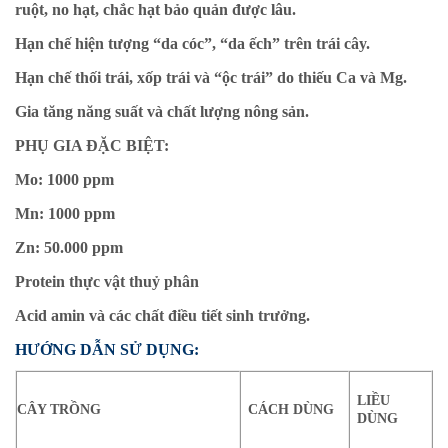
ruột, no hạt, chắc hạt bảo quản được lâu.
Hạn chế hiện tượng “da cóc”, “da ếch” trên trái cây.
Hạn chế thối trái, xốp trái và “ộc trái” do thiếu Ca và Mg.
Gia tăng năng suất và chất lượng nông sản.
PHỤ GIA ĐẶC BIỆT:
Mo: 1000 ppm
Mn: 1000 ppm
Zn: 50.000 ppm
Protein thực vật thuỷ phân
Acid amin và các chất điều tiết sinh trưởng.
HƯỚNG DẪN SỬ DỤNG:
LIỀU
CÂY TRỒNG
CÁCH DÙNG
DÙNG