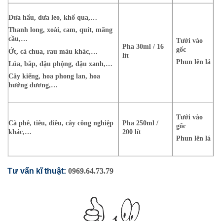
Dưa hấu, dưa leo, khổ qua,…
Thanh long, xoài, cam, quít, mãng
cầu,…
Tưới vào
Pha 30ml / 16
gốc
Ớt, cà chua, rau màu khác,…
lít
Phun lên lá
Lúa, bắp, đậu phộng, đậu xanh,…
Cây kiểng, hoa phong lan, hoa
hướng dương,…
Tưới vào
Cà phê, tiêu, điều, cây công nghiệp
Pha 250ml /
gốc
khác,…
200 lít
Phun lên lá
Tư vấn kĩ thuật:
0969.64.73.79