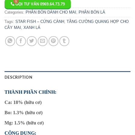
GỌI TƯ VẤN 0969.64.73.79
Categories:
PHÂN BÓN DÀNH CHO MAI
,
PHÂN BÓN LÁ
Tags:
STAR FISH – CỨNG CÀNH
,
TĂNG CƯỜNG QUANG HỢP CHO
CÂY MAI
,
XANH LÁ
DESCRIPTION
THÀNH PHẦN CHÍNH:
Ca: 18% (hữu cơ)
Bo: 1.3% (hữu cơ)
Mg: 1.5% (hữu cơ)
CÔNG DỤNG: