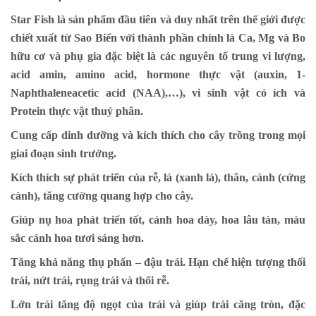
Star Fish là sản phẩm đầu tiên và duy nhất trên thế giới được
chiết xuất từ Sao Biển với thành phần chính là Ca, Mg và Bo
hữu cơ và phụ gia đặc biệt là các nguyên tố trung vi lượng,
acid amin, amino acid, hormone thực vật (auxin,
1-
Naphthaleneacetic acid
(
NAA
),…), vi sinh vật có ích và
Protein thực vật thuỷ phân.
Cung cấp dinh dưỡng và kích thích cho cây trồng trong mọi
giai đoạn sinh trưởng.
Kích thích sự phát triển của rễ, lá (xanh lá), thân, cành (cứng
cành), tăng cường quang hợp cho cây.
Giúp nụ hoa phát triển tốt, cánh hoa dày, hoa lâu tàn, màu
sắc cánh hoa tươi sáng hơn.
Tăng khả năng thụ phấn – đậu trái. Hạn chế hiện tượng thối
trái, nứt trái, rụng trái và thối rễ.
Lớn trái tăng độ ngọt của trái và giúp trái căng tròn, đặc