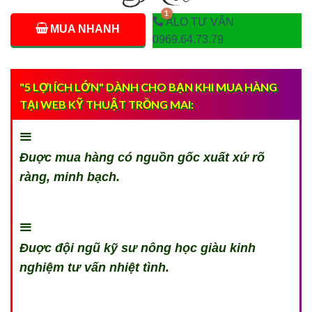
ALO TƯ VẤN
MUA NHANH
0969.64.73.79
"5 LỢI ÍCH LỚN" DÀNH CHO BẠN KHI MUA HÀNG
TẠI WEB KỸ THUẬT TRỒNG MAI:
Đuợc mua hàng có nguồn gốc xuất xứ rõ
ràng, minh bạch.
Đuợc đội ngũ kỹ sư nông học giàu kinh
nghiệm tư vấn nhiệt tình.