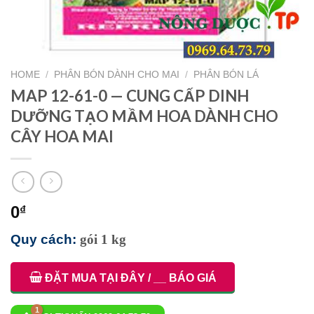
HOME
/
PHÂN BÓN DÀNH CHO MAI
/
PHÂN BÓN LÁ
MAP 12-61-0 — CUNG CẤP DINH
DƯỠNG TẠO MẦM HOA DÀNH CHO
CÂY HOA MAI
0
₫
Quy cách:
gói 1 kg
ĐẶT MUA TẠI ĐÂY / __ BÁO GIÁ