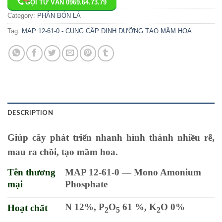
GỌI TƯ VẤN 0969.64.73.79
Category:
PHÂN BÓN LÁ
Tag:
MAP 12-61-0 - CUNG CẤP DINH DƯỠNG TẠO MẦM HOA
DESCRIPTION
Giúp cây phát triển nhanh hình thành nhiều rễ,
mau ra chồi, tạo mầm hoa.
Tên thương
MAP 12-61-0 —
Mono Amonium
mại
Phosphate
N 12%, P
O
61 %, K
O 0%
Hoạt chất
2
5
2