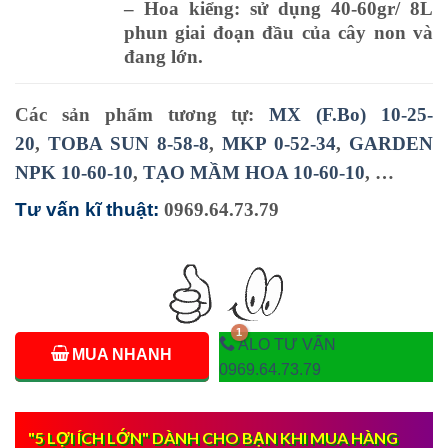
– Hoa kiểng: sử dụng 40-60gr/ 8L
phun giai đoạn đầu của cây non và
đang lớn.
Các sản phẩm tương tự:
MX (F.Bo) 10-25-
20
,
TOBA SUN 8-58-8
,
MKP 0-52-34
,
GARDEN
NPK 10-60-10
,
TẠO MẦM HOA 10-60-10
, …
Tư vấn kĩ thuật:
0969.64.73.79
ALO TƯ VẤN
MUA NHANH
0969.64.73.79
"5 LỢI ÍCH LỚN" DÀNH CHO BẠN KHI MUA HÀNG