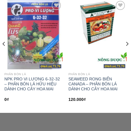
Add to
Add to
wishlist
wishlist
PHÂN BÓN LÁ
PHÂN BÓN LÁ
NPK PRO VI LƯỢNG 6-32-32
SEAWEED RONG BIỂN
– PHÂN BÓN LÁ HỮU HIỆU
CANADA – PHÂN BÓN LÁ
DÀNH CHO CÂY HOA MAI
DÀNH CHO CÂY HOA MAI
0
₫
120.000
₫