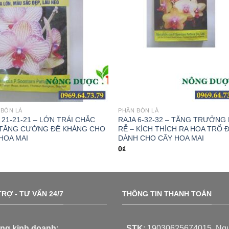
 BÓN LÁ
PHÂN BÓN LÁ
 21-21-21 – LỚN TRÁI CHẮC
RAJA 6-32-32 – TĂNG TRƯỞNG
 TĂNG CƯỜNG ĐỀ KHÁNG CHO
RỄ – KÍCH THÍCH RA HOA TRỔ 
HOA MAI
DÀNH CHO CÂY HOA MAI
0
₫
RỢ - TƯ VẤN 24/7
THÔNG TIN THANH TOÁN
ng kinh doanh
:
STK
:
19030625674015
, Ng