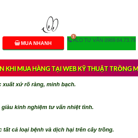
ALO TƯ VẤN 0969.64.73.79
MUA NHANH
ẠN KHI MUA HÀNG TẠI WEB KỸ THUẬT TRỒNG M
xuất xứ rõ ràng, minh bạch.
giàu kinh nghiệm tư vấn nhiệt tình.
 tất cả loại bệnh và dịch hại trên cây trồng.