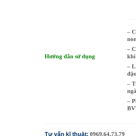
– C
non
– C
Hướng dẫn sử dụng
khi
– L
đậu
– T
ngà
– P
BV
Tư vấn kĩ thuật:
0969.64.73.79