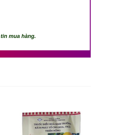
 tin mua hàng.
 to
Add to
ist
wishlist