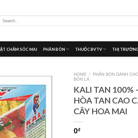
Search
for:
ẬT CHĂM SÓC MAI
PHÂN BÓN
THUỐC BVTV
THỊ TRƯỜNG
HOME
/
PHÂN BÓN DÀNH CHO
BÓN LÁ
KALI TAN 100% 
Add to
wishlist
HÒA TAN CAO 
CÂY HOA MAI
0
₫