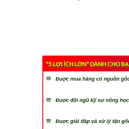
"5 LỢI ÍCH LỚN" DÀNH CHO B
Đuợc mua hàng có nguồn gốc 
Đuợc đội ngũ kỹ sư nông học 
Đuợc giải đáp và xử lý tận gốc