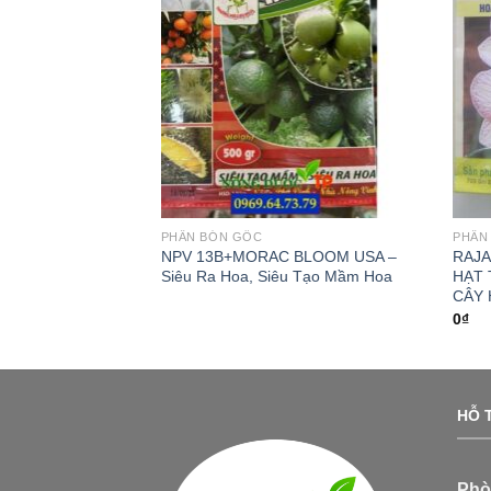
PHÂN BÓN GỐC
PHÂN
MIN B1 – PHÂN
NPV 13B+MORAC BLOOM USA –
RAJA
 DÀNH CHO CÂY
Siêu Ra Hoa, Siêu Tạo Mầm Hoa
HẠT
CÂY 
0
₫
HỖ T
Phò