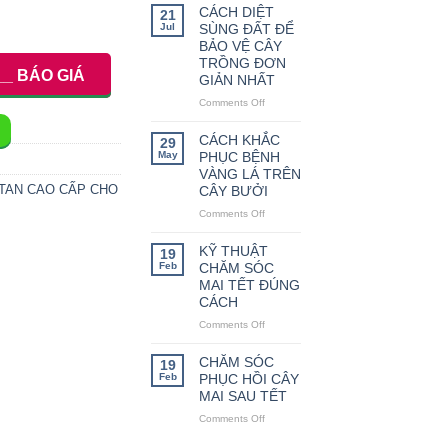
THỨC
CÁCH DIỆT
21
LÀM
Jul
SÙNG ĐẤT ĐỂ
HOA
BẢO VỆ CÂY
TRÁI
TRỒNG ĐƠN
VỤ
__ BÁO GIÁ
GIẢN NHẤT
CHO
Comments Off
CÂY
on
CAM
CÁCH
DIỆT
CÁCH KHẮC
29
SÙNG
May
PHỤC BỆNH
ĐẤT
VÀNG LÁ TRÊN
ĐỂ
 TAN CAO CẤP CHO
CÂY BƯỞI
BẢO
Comments Off
on
VỆ
CÁCH
CÂY
KHẮC
TRỒNG
KỸ THUẬT
19
PHỤC
ĐƠN
Feb
CHĂM SÓC
BỆNH
GIẢN
MAI TẾT ĐÚNG
VÀNG
NHẤT
CÁCH
LÁ
Comments Off
on
TRÊN
KỸ
CÂY
THUẬT
BƯỞI
CHĂM SÓC
19
CHĂM
Feb
PHỤC HỒI CÂY
SÓC
MAI SAU TẾT
MAI
Comments Off
on
TẾT
CHĂM
ĐÚNG