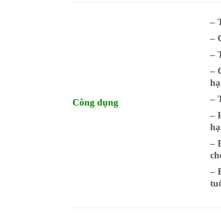
– 
– 
– 
– 
hạ
– 
Công dụng
– 
hạ
– 
ch
– 
tu