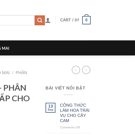
0
CART /
0
₫
 MAI
 MAI
/
PHÂN
– PHÂN
BÀI VIẾT NỔI BẬT
CẤP CHO
CÔNG THỨC
13
Sep
LÀM HOA TRÁI
VỤ CHO CÂY
CAM
Comments Off
on
CÔNG