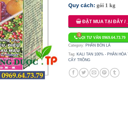
Quy cách:
gói 1 kg
ĐẶT MUA TẠI ĐÂY / 
GỌI TƯ VẤN 0969.64.73.79
Category:
PHÂN BÓN LÁ
Tag:
KALI TAN 100% - PHÂN HÒA
CÂY TRỒNG