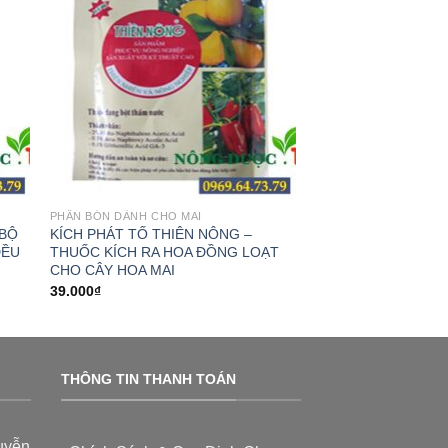
PHÂN BÓN DÀNH CHO MAI
 BỘ
KÍCH PHÁT TỐ THIÊN NÔNG –
ĐỀU
THUỐC KÍCH RA HOA ĐỒNG LOẠT
CHO CÂY HOA MAI
39.000
₫
THÔNG TIN THANH TOÁN
uyễn