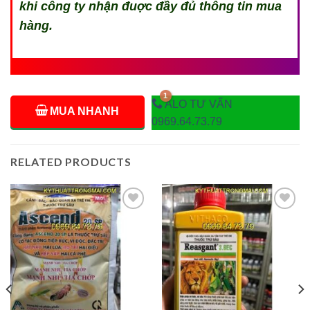
khi công ty nhận đuợc đầy đủ thông tin mua
hàng.
ALO TƯ VẤN
MUA NHANH
0969.64.73.79
RELATED PRODUCTS
Add to
Add to
wishlist
wishlist