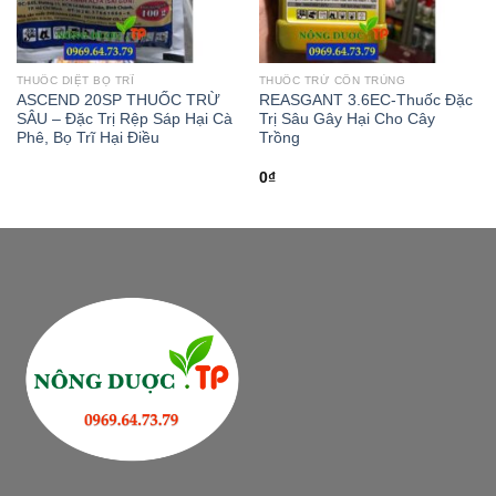
THUỐC DIỆT BỌ TRĨ
THUỐC TRỪ CÔN TRÙNG
ASCEND 20SP THUỐC TRỪ
REASGANT 3.6EC-Thuốc Đặc
SÂU – Đặc Trị Rệp Sáp Hại Cà
Trị Sâu Gây Hại Cho Cây
Phê, Bọ Trĩ Hại Điều
Trồng
0
₫