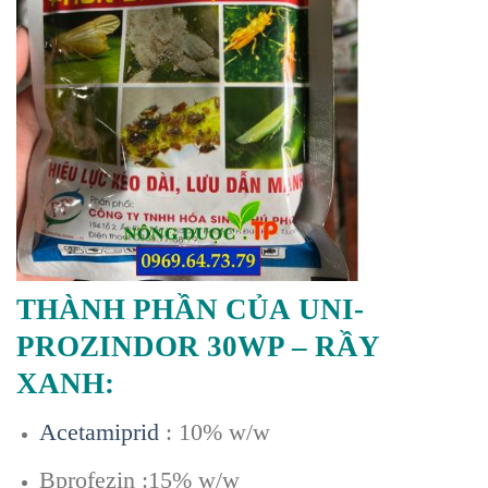
THÀNH PHẦN CỦA
UNI-
PROZINDOR 30WP – RẦY
XANH:
Acetamiprid
: 10% w/w
Bprofezin :15% w/w