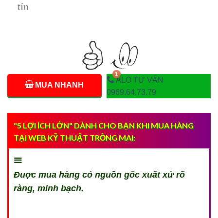
tín
ALO TƯ VẤN
MUA NHANH
0969.64.73.79
"5 LỢI ÍCH LỚN" DÀNH CHO BẠN KHI MUA HÀNG
TẠI WEB KỸ THUẬT TRỒNG MAI:
Đuợc mua hàng có nguồn gốc xuất xứ rõ
ràng, minh bạch.