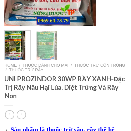
HOME
/
THUỐC DÀNH CHO MAI
/
THUỐC TRỪ CÔN TRÙNG
/
THUỐC TRỪ RẦY
UNI PROZINDOR 30WP RẦY XANH-Đặc
Trị Rầy Nâu Hại Lúa, Diệt Trứng Và Rầy
Non
Sản phẩm là thuốc trừ sâu, rầy thế hệ