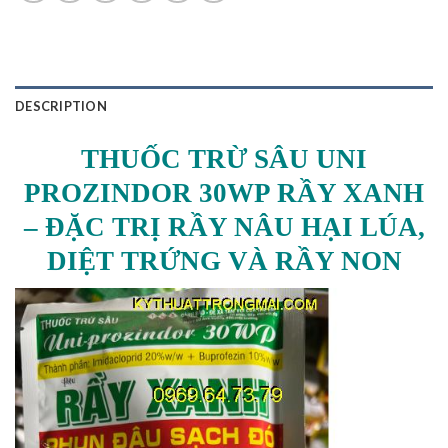
DESCRIPTION
THUỐC TRỪ SÂU UNI
PROZINDOR 30WP RẦY XANH
– ĐẶC TRỊ RẦY NÂU HẠI LÚA,
DIỆT TRỨNG VÀ RẦY NON