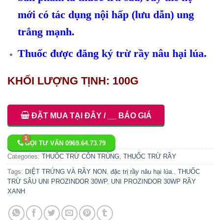
mới có tác dụng nội hấp (lưu dẫn) ung
trắng mạnh.
Thuốc được đăng ký trừ rầy nâu hại lúa.
KHỐI LƯỢNG TỊNH: 100G
ĐẶT MUA TẠI ĐÂY / __ BÁO GIÁ
GỌI TƯ VẤN 0969.64.73.79
Categories:
THUỐC TRỪ CÔN TRÙNG
,
THUỐC TRỪ RẦY
Tags:
DIỆT TRỨNG VÀ RẦY NON
,
đặc trị rầy nâu hại lúa.
,
THUỐC
TRỪ SÂU UNI PROZINDOR 30WP
,
UNI PROZINDOR 30WP RẦY
XANH