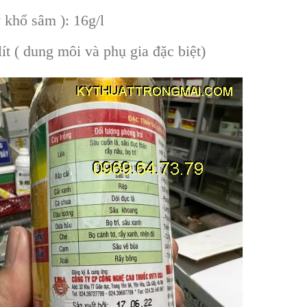
y khổ sâm ): 16g/l
lít ( dung môi và phụ gia đặc biệt)