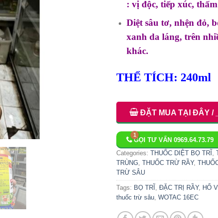
: vị độc, tiếp xúc, thấm
Diệt sâu tơ, nhện đỏ, bọ
xanh da láng, trên nhi
khác.
THỂ TÍCH: 240ml
ĐẶT MUA TẠI ĐÂY / 
GỌI TƯ VẤN 0969.64.73.79
Categories:
THUỐC DIỆT BỌ TRĨ
,
TRÙNG
,
THUỐC TRỪ RẦY
,
THUỐC
TRỪ SÂU
Tags:
BỌ TRĨ
,
ĐẶC TRỊ RẦY
,
HỔ 
thuốc trừ sâu
,
WOTAC 16EC