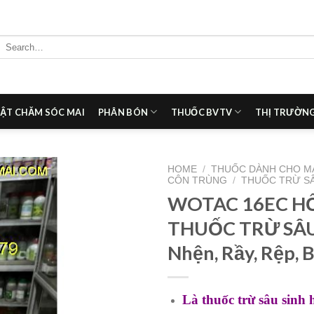
Search
for:
ẬT CHĂM SÓC MAI
PHÂN BÓN
THUỐC BVTV
THỊ TRƯỜNG
HOME
/
THUỐC DÀNH CHO M
CÔN TRÙNG
/
THUỐC TRỪ S
WOTAC 16EC H
Add to
wishlist
THUỐC TRỪ SÂU
Nhện, Rầy, Rệp, B
Là thuốc trừ sâu sinh 