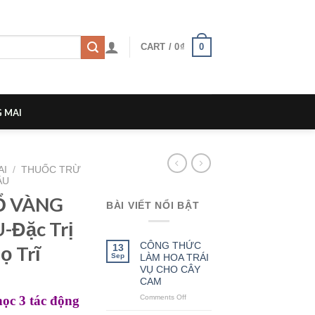
0
CART /
0
₫
 MAI
AI
/
THUỐC TRỪ
ÂU
Ổ VÀNG
BÀI VIẾT NỔI BẬT
-Đặc Trị
CÔNG THỨC
13
ọ Trĩ
Sep
LÀM HOA TRÁI
VỤ CHO CÂY
CAM
Comments Off
on
học 3 tác động
CÔNG