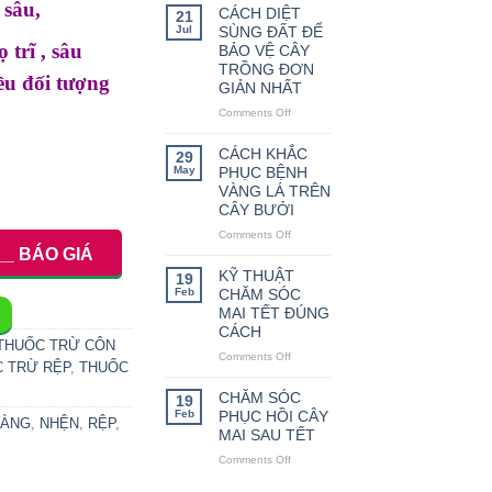
 sâu,
THỨC
CÁCH DIỆT
21
LÀM
Jul
SÙNG ĐẤT ĐỂ
HOA
 trĩ , sâu
BẢO VỆ CÂY
TRÁI
TRỒNG ĐƠN
VỤ
ều đối tượng
GIẢN NHẤT
CHO
Comments Off
CÂY
on
CAM
CÁCH
DIỆT
CÁCH KHẮC
29
SÙNG
May
PHỤC BỆNH
ĐẤT
VÀNG LÁ TRÊN
ĐỂ
CÂY BƯỞI
BẢO
Comments Off
on
VỆ
__ BÁO GIÁ
CÁCH
CÂY
KHẮC
TRỒNG
KỸ THUẬT
19
PHỤC
ĐƠN
Feb
CHĂM SÓC
BỆNH
GIẢN
MAI TẾT ĐÚNG
VÀNG
NHẤT
CÁCH
LÁ
THUỐC TRỪ CÔN
Comments Off
on
TRÊN
 TRỪ RỆP
,
THUỐC
KỸ
CÂY
THUẬT
BƯỞI
CHĂM SÓC
19
CHĂM
Feb
PHỤC HỒI CÂY
VÀNG
,
NHỆN
,
RỆP
,
SÓC
MAI SAU TẾT
MAI
Comments Off
on
TẾT
CHĂM
ĐÚNG