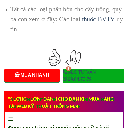
Tất cả các loại phân bón cho cây trồng, quý
bà con xem ở đây: Các loại
thuốc BVTV
uy
tín
ALO TƯ VẤN
MUA NHANH
0969.64.73.79
"5 LỢI ÍCH LỚN" DÀNH CHO BẠN KHI MUA HÀNG
TẠI WEB KỸ THUẬT TRỒNG MAI:
Đuợc mua hàng có nguồn gốc xuất xứ rõ