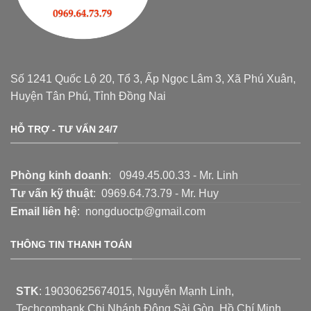
Số 1241 Quốc Lộ 20, Tổ 3, Ấp Ngọc Lâm 3, Xã Phú Xuân,
Huyện Tân Phú, Tỉnh Đồng Nai
HỖ TRỢ - TƯ VẤN 24/7
Phòng kinh doanh
: 0949.45.00.33 - Mr. Linh
Tư vấn kỹ thuật
: 0969.64.73.79 - Mr. Huy
Email liên hệ
: nongduoctp@gmail.com
THÔNG TIN THANH TOÁN
STK
:
19030625674015
, Nguyễn Mạnh Linh,
Techcombank Chi Nhánh Đông Sài Gòn, Hồ Chí Minh.