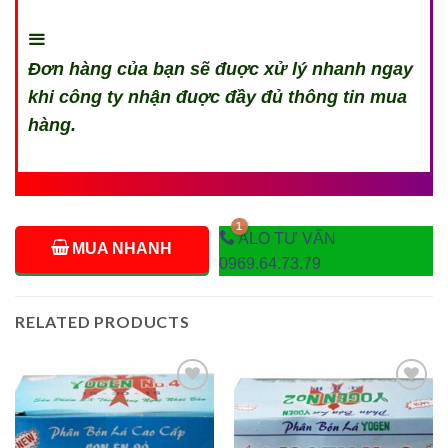
Đơn hàng của bạn sẽ đuợc xử lý nhanh ngay
khi công ty nhận đuợc đầy đủ thông tin mua
hàng.
ALO TƯ VẤN
MUA NHANH
0969.64.73.79
RELATED PRODUCTS
Add to
Add to
wishlist
wishlist