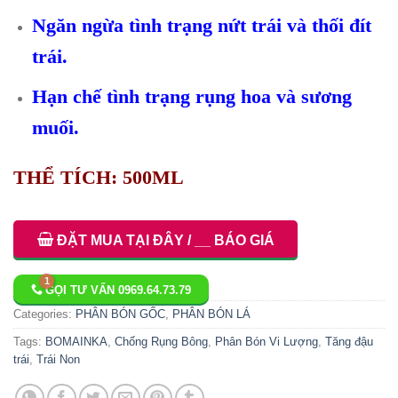
Ngăn ngừa tình trạng nứt trái và thối đít
trái.
Hạn chế tình trạng rụng hoa và sương
muối.
THỂ TÍCH: 500ML
ĐẶT MUA TẠI ĐÂY / __ BÁO GIÁ
GỌI TƯ VẤN 0969.64.73.79
Categories:
PHÂN BÓN GỐC
,
PHÂN BÓN LÁ
Tags:
BOMAINKA
,
Chống Rụng Bông
,
Phân Bón Vi Lượng
,
Tăng đậu
trái
,
Trái Non