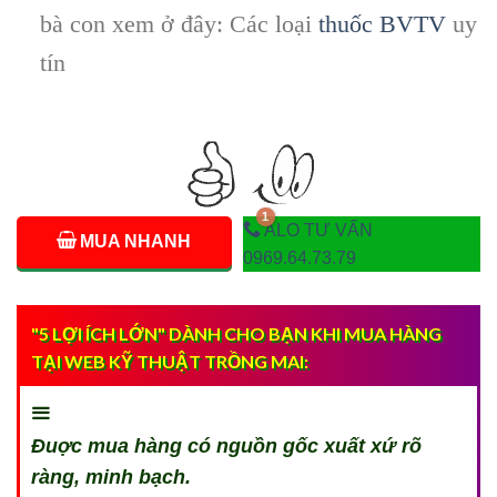
bà con xem ở đây: Các loại
thuốc BVTV
uy
tín
ALO TƯ VẤN
MUA NHANH
0969.64.73.79
"5 LỢI ÍCH LỚN" DÀNH CHO BẠN KHI MUA HÀNG
TẠI WEB KỸ THUẬT TRỒNG MAI:
Đuợc mua hàng có nguồn gốc xuất xứ rõ
ràng, minh bạch.