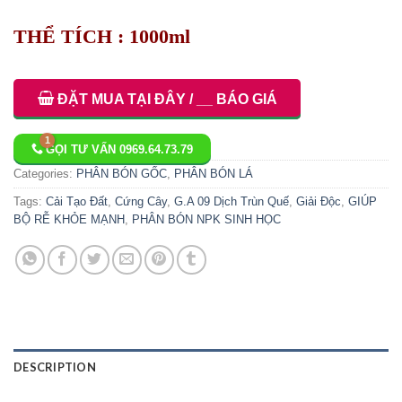
THỂ TÍCH : 1000ml
ĐẶT MUA TẠI ĐÂY / __ BÁO GIÁ
GỌI TƯ VẤN 0969.64.73.79
Categories:
PHÂN BÓN GỐC
,
PHÂN BÓN LÁ
Tags:
Cải Tạo Đất
,
Cứng Cây
,
G.A 09 Dịch Trùn Quế
,
Giải Độc
,
GIÚP
BỘ RỄ KHỎE MẠNH
,
PHÂN BÓN NPK SINH HỌC
DESCRIPTION