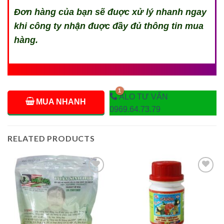
Đơn hàng của bạn sẽ đuợc xử lý nhanh ngay
khi công ty nhận đuợc đầy đủ thông tin mua
hàng.
ALO TƯ VẤN
MUA NHANH
0969.64.73.79
RELATED PRODUCTS
Add to
Add to
wishlist
wishlist