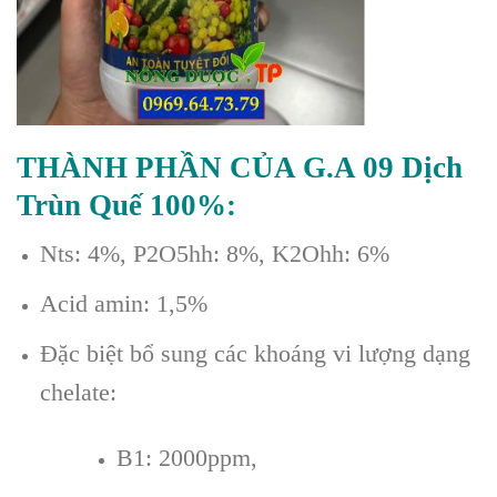
THÀNH PHẦN CỦA G.A 09 Dịch
Trùn Quế 100%:
Nts: 4%, P2O5hh: 8%, K2Ohh: 6%
Acid amin: 1,5%
Đặc biệt bổ sung các khoáng vi lượng dạng
chelate:
B1: 2000ppm,