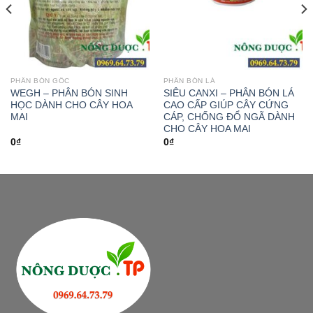
PHÂN BÓN GỐC
PHÂN BÓN LÁ
WEGH – PHÂN BÓN SINH
SIÊU CANXI – PHÂN BÓN LÁ
HỌC DÀNH CHO CÂY HOA
CAO CẤP GIÚP CÂY CỨNG
MAI
CÁP, CHỐNG ĐỔ NGÃ DÀNH
CHO CÂY HOA MAI
0
₫
0
₫